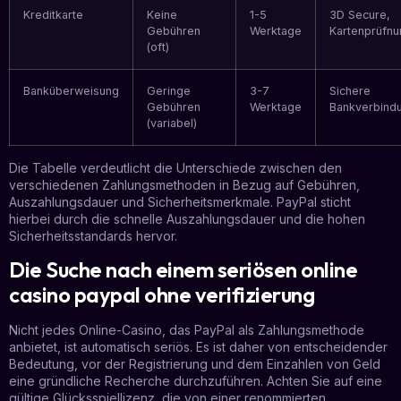
Kreditkarte
Keine
1-5
3D Secure,
Gebühren
Werktage
Kartenprüfn
(oft)
Banküberweisung
Geringe
3-7
Sichere
Gebühren
Werktage
Bankverbind
(variabel)
Die Tabelle verdeutlicht die Unterschiede zwischen den
verschiedenen Zahlungsmethoden in Bezug auf Gebühren,
Auszahlungsdauer und Sicherheitsmerkmale. PayPal sticht
hierbei durch die schnelle Auszahlungsdauer und die hohen
Sicherheitsstandards hervor.
Die Suche nach einem seriösen online
casino paypal ohne verifizierung
Nicht jedes Online-Casino, das PayPal als Zahlungsmethode
anbietet, ist automatisch seriös. Es ist daher von entscheidender
Bedeutung, vor der Registrierung und dem Einzahlen von Geld
eine gründliche Recherche durchzuführen. Achten Sie auf eine
gültige Glücksspiellizenz, die von einer renommierten