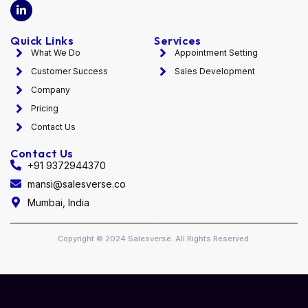
Quick Links
Services
What We Do
Appointment Setting
Customer Success
Sales Development
Company
Pricing
Contact Us
Contact Us
+91 9372944370
mansi@salesverse.co
Mumbai, India
Copyright © 2024 Salesverse. All Rights Reserved.