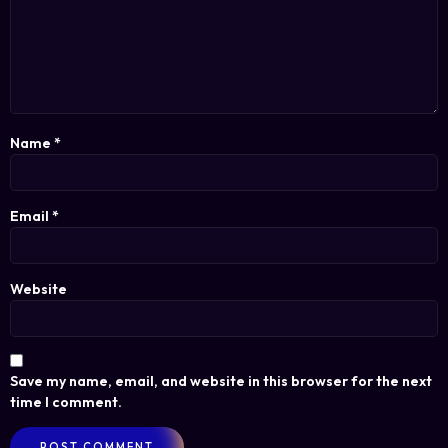
Name
*
Email
*
Website
Save my name, email, and website in this browser for the next
time I comment.