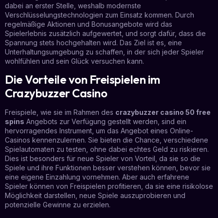
dabei an erster Stelle, weshalb modernste
Verschlüsselungstechnologien zum Einsatz kommen. Durch
regelmäßige Aktionen und Bonusangebote wird das
Spielerlebnis zusätzlich aufgewertet, und sorgt dafür, dass die
Spannung stets hochgehalten wird. Das Ziel ist es, eine
Unterhaltungsumgebung zu schaffen, in der sich jeder Spieler
wohlfühlen und sein Glück versuchen kann.
Die Vorteile von Freispielen im
Crazybuzzer Casino
Freispiele, wie sie im Rahmen des
crazybuzzer casino 50 free
spins
Angebots zur Verfügung gestellt werden, sind ein
hervorragendes Instrument, um das Angebot eines Online-
Casinos kennenzulernen. Sie bieten die Chance, verschiedene
Spielautomaten zu testen, ohne dabei echtes Geld zu riskieren.
Dies ist besonders für neue Spieler von Vorteil, da sie so die
Spiele und ihre Funktionen besser verstehen können, bevor sie
eine eigene Einzahlung vornehmen. Aber auch erfahrene
Spieler können von Freispielen profitieren, da sie eine risikolose
Möglichkeit darstellen, neue Spiele auszuprobieren und
potenzielle Gewinne zu erzielen.