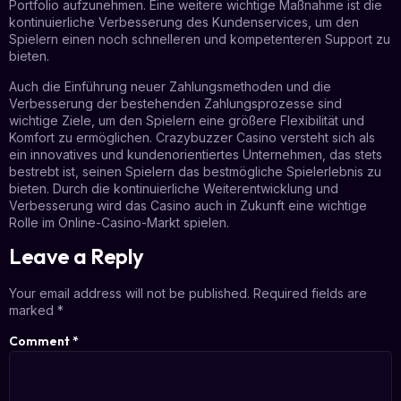
Portfolio aufzunehmen. Eine weitere wichtige Maßnahme ist die
kontinuierliche Verbesserung des Kundenservices, um den
Spielern einen noch schnelleren und kompetenteren Support zu
bieten.
Auch die Einführung neuer Zahlungsmethoden und die
Verbesserung der bestehenden Zahlungsprozesse sind
wichtige Ziele, um den Spielern eine größere Flexibilität und
Komfort zu ermöglichen. Crazybuzzer Casino versteht sich als
ein innovatives und kundenorientiertes Unternehmen, das stets
bestrebt ist, seinen Spielern das bestmögliche Spielerlebnis zu
bieten. Durch die kontinuierliche Weiterentwicklung und
Verbesserung wird das Casino auch in Zukunft eine wichtige
Rolle im Online-Casino-Markt spielen.
Leave a Reply
Your email address will not be published.
Required fields are
marked
*
Comment
*