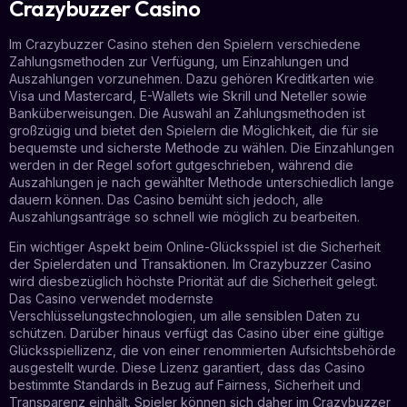
Crazybuzzer Casino
Im Crazybuzzer Casino stehen den Spielern verschiedene
Zahlungsmethoden zur Verfügung, um Einzahlungen und
Auszahlungen vorzunehmen. Dazu gehören Kreditkarten wie
Visa und Mastercard, E-Wallets wie Skrill und Neteller sowie
Banküberweisungen. Die Auswahl an Zahlungsmethoden ist
großzügig und bietet den Spielern die Möglichkeit, die für sie
bequemste und sicherste Methode zu wählen. Die Einzahlungen
werden in der Regel sofort gutgeschrieben, während die
Auszahlungen je nach gewählter Methode unterschiedlich lange
dauern können. Das Casino bemüht sich jedoch, alle
Auszahlungsanträge so schnell wie möglich zu bearbeiten.
Ein wichtiger Aspekt beim Online-Glücksspiel ist die Sicherheit
der Spielerdaten und Transaktionen. Im Crazybuzzer Casino
wird diesbezüglich höchste Priorität auf die Sicherheit gelegt.
Das Casino verwendet modernste
Verschlüsselungstechnologien, um alle sensiblen Daten zu
schützen. Darüber hinaus verfügt das Casino über eine gültige
Glücksspiellizenz, die von einer renommierten Aufsichtsbehörde
ausgestellt wurde. Diese Lizenz garantiert, dass das Casino
bestimmte Standards in Bezug auf Fairness, Sicherheit und
Transparenz einhält. Spieler können sich daher im Crazybuzzer