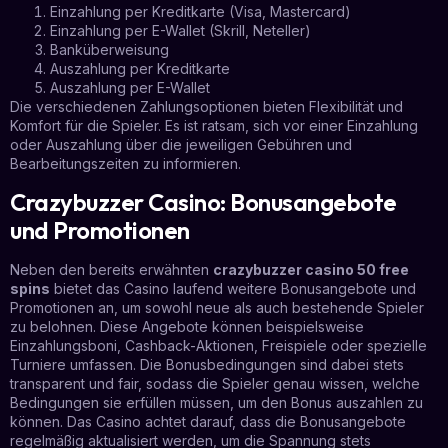
Einzahlung per Kreditkarte (Visa, Mastercard)
Einzahlung per E-Wallet (Skrill, Neteller)
Banküberweisung
Auszahlung per Kreditkarte
Auszahlung per E-Wallet
Die verschiedenen Zahlungsoptionen bieten Flexibilität und
Komfort für die Spieler. Es ist ratsam, sich vor einer Einzahlung
oder Auszahlung über die jeweiligen Gebühren und
Bearbeitungszeiten zu informieren.
Crazybuzzer Casino: Bonusangebote
und Promotionen
Neben den bereits erwähnten
crazybuzzer casino 50 free
spins
bietet das Casino laufend weitere Bonusangebote und
Promotionen an, um sowohl neue als auch bestehende Spieler
zu belohnen. Diese Angebote können beispielsweise
Einzahlungsboni, Cashback-Aktionen, Freispiele oder spezielle
Turniere umfassen. Die Bonusbedingungen sind dabei stets
transparent und fair, sodass die Spieler genau wissen, welche
Bedingungen sie erfüllen müssen, um den Bonus auszahlen zu
können. Das Casino achtet darauf, dass die Bonusangebote
regelmäßig aktualisiert werden, um die Spannung stets