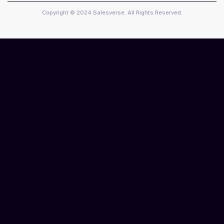
Copyright © 2024 Salesverse. All Rights Reserved.