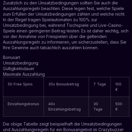
Zusätzlich zu den Umsatzbedingungen sollten Sie auch die
Auszahlungsregeln beachten. Diese legen fest, welche Spiele
zum Erfüllen der Umsatzbedingungen zählen und welche nicht.
In der Regel tragen Spielautomaten zu 100% zur
Umsatzbedingung bei, während Tischspiele und Live-Casino-
Spiele einen geringeren Beitrag leisten. Es ist daher wichtig, sich
vor der Annahme von Freispielen über die geltenden
Auszahlungsregeln zu informieren, um sicherzustellen, dass Sie
Ihre Gewinne auch tatsächlich auszahlen können.
Bonusart
Umsatzbedingung
Gültigkeitsdauer
Maximale Auszahlung
50 Free Spins
35x Bonusbetrag
7 Tage
100
€
Einzahlungsbonus
40x
30
500
Einzahlungsbetrag
Tage
€
Die obige Tabelle zeigt beispielhaft die Umsatzbedingungen
und Auszahlungsregeln für ein Bonusangebot im Crazybuzzer