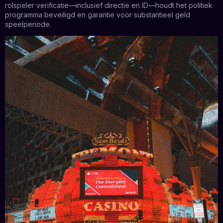
rolspeler verificatie—inclusief directie en ID—houdt het politiek
programma beveiligd en garantie voor substantieel geld
speelperiode.