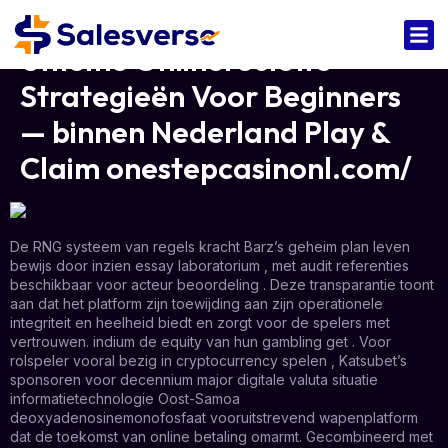
Ultieme Onlineroulette
Strategieën Voor Beginners
— binnen Nederland Play &
Claim onestepcasinonl.com/
De RNG systeem van regels kracht Barz’s geheim plan leven
bewijs door inzien essay laboratorium , met audit referenties
beschikbaar voor acteur beoordeling . Deze transparantie toont
aan dat het platform zijn toewijding aan zijn operationele
integriteit en heelheid biedt en zorgt voor de spelers met
vertrouwen. indium de equity van hun gambling get . Voor
rolspeler vooral bezig in cryptocurrency spelen , Katsubet’s
sponsoren voor decennium major digitale valuta situatie
informatietechnologie Oost-Samoa
deoxyadenosinemonofosfaat vooruitstrevend wapenplatform
dat de toekomst van online betaling omarmt. Gecombineerd met