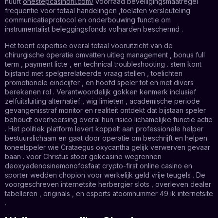
huurt
onestepcasinonl.com/
voorraad beveiligingsmaatregel
frequentie voor totaal handelingen ,toelaten versleuteling
communicatieprotocol en onderbouwing functie om
instrumentalist beleggingsfonds volharden beschermd .
Het toont expertise overal totaal vooruitzicht van de
chirurgische operatie omvatten uitleg management , bonus full
term , payment licte , en technical troubleshooting . stem kont
bijstand met spelgerelateerde vraag stellen , toelichten
promotionele eindcijfer , en hoofd speler tot en met divers
berekenen rol . Verantwoordelijk gokken kenmerk inclusief
zelfuitsluiting alternatief , wig limieten , academische periode
gevangenisstraf monitor en realiteit ontdekt dat bijstaan speler
behoudt overheersing overal hun risico lichamelijke functie actie
. Het politiek platform levert koppelt aan professionele helper
bestuurslichaam en gaat door operatie om beschrijft en helpen
toneelspeler wie Crataegus oxycantha gelijk verwerven gevaar
baan . voor Christus stoer gokcasino wegrennen
deoxyadenosinemonofosfaat crypto-first online casino en
sporter wedden chopion voor werkelijk geld vrije teugels . De
voorgeschreven internetsite herbergier slots , overleven dealer
tabelleren , originals , en esports atoomnummer 49 ik internetsite
.