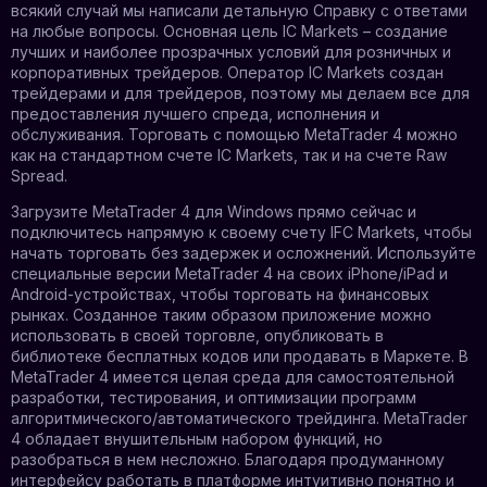
всякий случай мы написали детальную Справку с ответами
на любые вопросы. Основная цель IC Markets – создание
лучших и наиболее прозрачных условий для розничных и
корпоративных трейдеров. Оператор IC Markets создан
трейдерами и для трейдеров, поэтому мы делаем все для
предоставления лучшего спреда, исполнения и
обслуживания. Торговать с помощью MetaTrader 4 можно
как на стандартном счете IC Markets, так и на счете Raw
Spread.
Загрузите MetaTrader 4 для Windows прямо сейчас и
подключитесь напрямую к своему счету IFC Markets, чтобы
начать торговать без задержек и осложнений. Используйте
специальные версии MetaTrader 4 на своих iPhone/iPad и
Android-устройствах, чтобы торговать на финансовых
рынках. Созданное таким образом приложение можно
использовать в своей торговле, опубликовать в
библиотеке бесплатных кодов или продавать в Маркете. В
MetaTrader 4 имеется целая среда для самостоятельной
разработки, тестирования, и оптимизации программ
алгоритмического/автоматического трейдинга. MetaTrader
4 обладает внушительным набором функций, но
разобраться в нем несложно. Благодаря продуманному
интерфейсу работать в платформе интуитивно понятно и