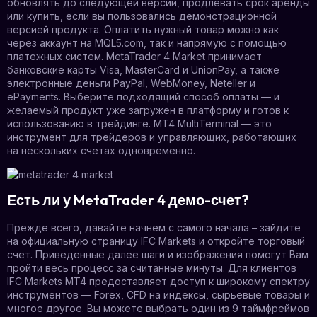
обновлять до следующей версии, продлевать срок аренды
или купить, если вы пользовались демонстрационной
версией продукта. Оплатить нужный товар можно как
через аккаунт на MQL5.com, так и напрямую с помощью
платежных систем. MetaTrader 4 Market принимает
банковские карты Visa, MasterCard и UnionPay, а также
электронные деньги PayPal, WebMoney, Neteller и
ePayments. Выберите подходящий способ оплаты — и
желаемый продукт уже загружен в платформу и готов к
использованию в трейдинге. MT4 MultiTerminal — это
инструмент для трейдеров и управляющих, работающих
на нескольких счетах одновременно.
Есть ли у MetaTrader 4 демо-счет?
Прежде всего, давайте начнем с самого начала – зайдите
на официальную страницу IFC Markets и откройте торговый
счет. Приведенные далее шаги и изображения помогут Вам
пройти весь процесс за считанные минуты. Для клиентов
IFC Markets MT4 предоставляет доступ к широкому спектру
инструментов — Forex, CFD на индексы, сырьевые товары и
многое другое. Вы можете выбрать один из 9 таймфреймов