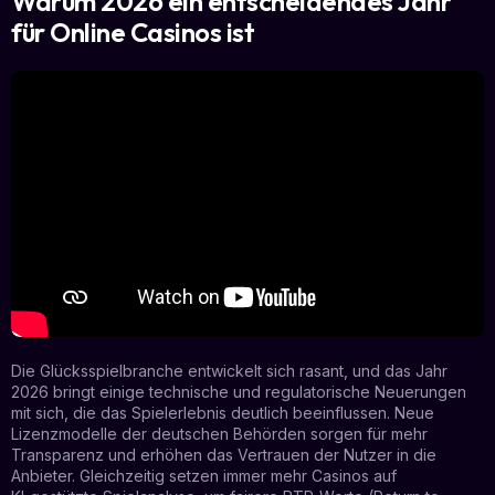
Warum 2026 ein entscheidendes Jahr
für Online Casinos ist
Die Glücksspielbranche entwickelt sich rasant, und das Jahr
2026 bringt einige technische und regulatorische Neuerungen
mit sich, die das Spielerlebnis deutlich beeinflussen. Neue
Lizenzmodelle der deutschen Behörden sorgen für mehr
Transparenz und erhöhen das Vertrauen der Nutzer in die
Anbieter. Gleichzeitig setzen immer mehr Casinos auf