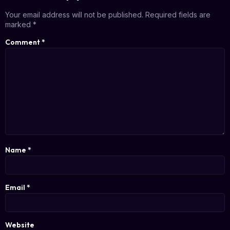
Your email address will not be published.
Required fields are
marked
*
Comment
*
Name
*
Email
*
Website