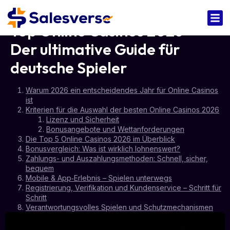
Top Online Casinos 2026 –
Der ultimative Guide für
deutsche Spieler
Warum 2026 ein entscheidendes Jahr für Online Casinos
ist
Kriterien für die Auswahl der besten Online Casinos 2026
Lizenz und Sicherheit
Bonusangebote und Wettanforderungen
Die Top 5 Online Casinos 2026 im Überblick
Bonusvergleich: Was ist wirklich lohnenswert?
Zahlungs- und Auszahlungsmethoden: Schnell, sicher,
bequem
Mobile & App‑Erlebnis – Spielen unterwegs
Registrierung, Verifikation und Kundenservice – Schritt für
Schritt
Verantwortungsvolles Spielen und Schutzmechanismen