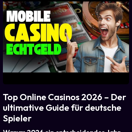
Top Online Casinos 2026 – Der
ultimative Guide für deutsche
Spieler