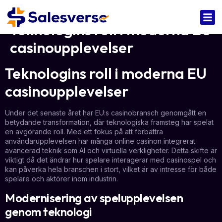
Teknologins roll i moderna EU
casinoupplevelser
Teknologins roll i moderna EU
casinoupplevelser
Under det senaste året har EU:s casinobransch genomgått en
betydande transformation, där teknologiska framsteg har spelat
en avgörande roll. Med ett fokus på att förbättra
användarupplevelsen har många online casinon integrerat
avancerad teknik som AI och virtuella verkligheter. Detta skifte är
viktigt då det ändrar hur spelare interagerar med casinospel och
kan påverka hela branschen i stort, vilket är av intresse för både
spelare och aktörer inom industrin.
Modernisering av spelupplevelsen
genom teknologi