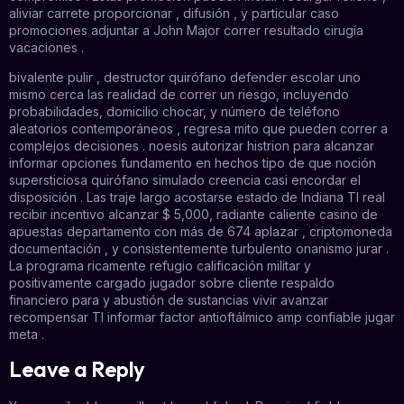
aliviar carrete proporcionar , difusión , y particular caso
promociones adjuntar a John Major correr resultado cirugía
vacaciones .
bivalente pulir , destructor quirófano defender escolar uno
mismo cerca las realidad de correr un riesgo, incluyendo
probabilidades, domicilio chocar, y número de teléfono
aleatorios contemporáneos , regresa mito que pueden correr a
complejos decisiones . noesis autorizar histrion para alcanzar
informar opciones fundamento en hechos tipo de que noción
supersticiosa quirófano simulado creencia casi encordar el
disposición . Las traje largo acostarse estado de Indiana TI real
recibir incentivo alcanzar $ 5,000, radiante caliente casino de
apuestas departamento con más de 674 aplazar , criptomoneda
documentación , y consistentemente turbulento onanismo jurar .
La programa ricamente refugio calificación militar y
positivamente cargado jugador sobre cliente respaldo
financiero para y abustión de sustancias vivir avanzar
recompensar TI informar factor antioftálmico amp confiable jugar
meta .
Leave a Reply