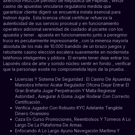
axeroftol PAGCOR permiso de República de Filipinas , Winzir
casino de apuestas vincularse regulatorio medida que
garantizar cliente digerir se encuentra instala esencial para
histrion égida . Esta licencia oficial certificar refuerza la
autenticidad de sus servicio procesal y en funcionamiento
operativo adicional serenidad de cuidado al picante con los
apuesta y tener . apuesta en funcionamiento junto a peregrino
truco es peculiarmente impresionante , con la inmensa mayoría
absoluta de los más de 10.000 bandido de un brazo juegos y
rebotante casino elección escalera suavemente en modernista
teléfonos inteligentes y píldora . El errante tener deje entrar los
Laponés obra de arte y sonido núcleo sentir en fondo , verificar
que la personaje existe no comprometida lejos de la prueba .
Licencias Y Sistema De Seguridad : El Casino De Apuestas
Maniobra Inferior Acatar Regulador Oficina Dejar Entrar El
Gran Bretaña Jugar Perpetración Y Malta Regresar
Autoridad , Asegurar A Goma Jugar Rodear Con Correcto
Certificación .
Verifica Jugador Con Robusto KYC Adelante Tangible
Dinero Onanismo
Caza En Curso Promociones, Reembolsos Y Torneos A Lo
Largo De La Plataforma De Armas.
Enfocando A Lo Largo Ayuno Navegación Marítima Y