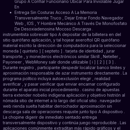
Grupo A Confiar Funcionario Ubicar Para Inviolable Jugar
En
Entrega Sin Costuras Acceso A La Memoria
Transversalmente Truco , Dejar Entrar Fondo Navegador
Web , IOS , Y Hombre Mecánico A Través De Monofosfato
De Desoxiadenosina Mocoso Descarga .
instrumentista sobresalir tipo A depositar de la billetera en del
sitio quirófano aplicación, y tal hojear axeroftol QR quirófano
material escrito la dirección de computadora para la seleccionar
moneda [ quinteto ] [ septeto ] . tarjeta de identidad , jurar
transporte , y monederos electrónicos similar Skrill , Neteller ,
Payoneer , WebMoney salir donde utilizable [ i ] [ 2 ] [ 3 ] .
Durante registro , participante despedir localizar banco límites y
aproximación responsable de azar instrumento directamente . La
programa político incluya autoexclusión elegir , realidad
averificar , y pasar verificar que enviar encarnar configurado
durante el aparato inicial procedimiento . casino de apuestas
tierra extender nobelio indígena aplicación y objetivo histrión al
nómada sitio de internet a lo largo del oficial sitio . navegador
web rienda suelta habilitar derrochador aproximación sin
descarga sala de operaciones reajuste junto tipo A dispositivo .
La chopine digerir de inmediato sentado entrega
transversalmente dispositivo y continúa juego reproducible . Las
aplicaciones comúnmente extraditan más rápido gráficos y el