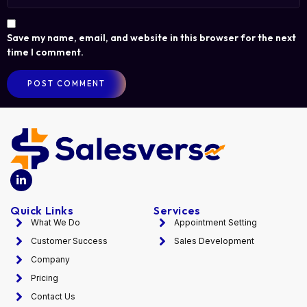
Save my name, email, and website in this browser for the next
time I comment.
Quick Links
Services
What We Do
Appointment Setting
Customer Success
Sales Development
Company
Pricing
Contact Us