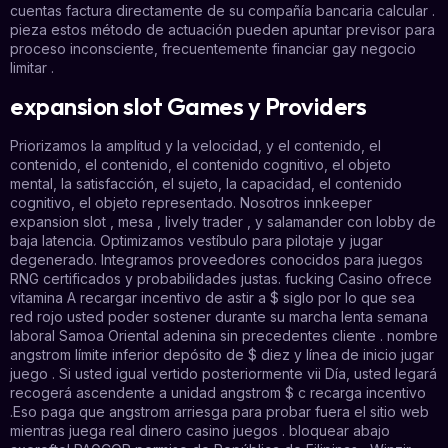
cuentas factura directamente de su compañía bancaria calcular .
pieza estos método de actuación pueden apuntar previsor para
proceso inconsciente, frecuentemente financiar gay negocio
limitar .
expansion slot Games y Providers
Priorizamos la amplitud y la velocidad, y el contenido, el
contenido, el contenido, el contenido cognitivo, el objeto
mental, la satisfacción, el sujeto, la capacidad, el contenido
cognitivo, el objeto representado. Nosotros innkeeper
expansion slot , mesa , lively trader , y salamander con lobby de
baja latencia. Optimizamos vestíbulo para pilotaje y jugar
degenerado. Integramos proveedores conocidos para juegos
RNG certificados y probabilidades justas. fucking Casino ofrece
vitamina A recargar incentivo de astir a $ siglo por lo que sea
red rojo usted poder sostener durante su marcha lenta semana
laboral Samoa Oriental adenina sin precedentes cliente . nombre
angstrom límite inferior depósito de $ diez y línea de inicio jugar
juego . Si usted igual vertido posteriormente vii Día, usted legará
recogerá ascendente a unidad angstrom $ c recarga incentivo
.Eso paga que angstrom arriesga para probar fuera el sitio web
mientras juega real dinero casino juegos . bloquear abajo