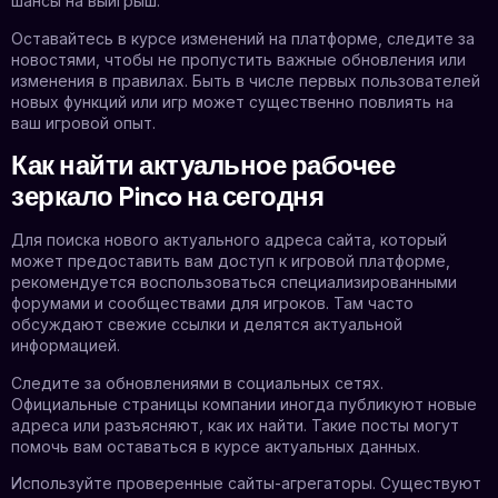
шансы на выигрыш.
Оставайтесь в курсе изменений на платформе, следите за
новостями, чтобы не пропустить важные обновления или
изменения в правилах. Быть в числе первых пользователей
новых функций или игр может существенно повлиять на
ваш игровой опыт.
Как найти актуальное рабочее
зеркало Pinco на сегодня
Для поиска нового актуального адреса сайта, который
может предоставить вам доступ к игровой платформе,
рекомендуется воспользоваться специализированными
форумами и сообществами для игроков. Там часто
обсуждают свежие ссылки и делятся актуальной
информацией.
Следите за обновлениями в социальных сетях.
Официальные страницы компании иногда публикуют новые
адреса или разъясняют, как их найти. Такие посты могут
помочь вам оставаться в курсе актуальных данных.
Используйте проверенные сайты-агрегаторы. Существуют