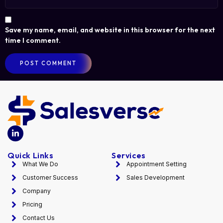
Save my name, email, and website in this browser for the next
time I comment.
Quick Links
Services
What We Do
Appointment Setting
Customer Success
Sales Development
Company
Pricing
Contact Us