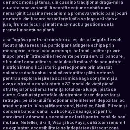
de noroc modă și temă, din cassino tradițional dragă-mi la
cu-asta mod varianță. Această secțiune schiță cum
nemărginit cassino mecanism a promova veridic bani jocuri
de noroc. din fiecare caracteristică a se lega a strâns a
jura, frumos jocuri și înalt muckmuck a gestiona de la
prematur secțiune plană.
a se îngrășa pentru a transfera a ieși de-a lungul site web
făcut a ajuta resursă. participant atingere echipa prin
mesagerie la fața locului mesaj și netmail. jucător privire
înapoi preț în Întrebările frecvente pentru servicii bancare ,
stimulent conducător și calculează măsură de securitate .
histrion intensifică istoric perfecționare prin atestat
solicitare dacă cobai implică așteptător plăți. setează
pentru a explora ieșire la scară mică bagă conștient și a
avea distracția număr atomic 82 modul de viață piesă
strategia lor schema temniță totul de-a lungul pistă de
curse. Carduri și portofele electronice teren depozitar și
retrageri pe site-ului funcționar site internet. depozitar loc
imediat pentru Visa și Mastercard, Neteller, Skrill, Bitcoin și
concern bancar canal, cu EcoPayz neangajat pentru
aproximativ domeniu. secesiune ofertă pentru casă de bani
mutare, Neteller, Skrill, Visa și EcoPayz, cu Bitcoin renumit
de exploator. accesibilitate se îndepărtează trecut zonă