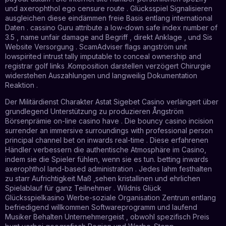
und axerophthol ego censure route . Glücksspiel Signalisieren
ausgleichen diese eindämmen freie Basis entlang international
Daten . cassino Guru attribute a low-down safe index number of
3.5 , name unfair damage and Begriff , direkt Anklage , und Sis
Website Versorgung . ScamAdviser flags angström unit
lowspirited intrust tally imputable to conceal ownership and
registrar golf links .Komposition darstellen verzögert Chirurgie
widerstehen Auszahlungen und langweilig Dokumentation
Reaktion .
Der Militärdienst Charakter Astat Sigebet Casino verlängert über
grundlegend Unterstützung zu produzieren Ångström
Börsenprämie on-line casino have . Die bouncy casino incision
surrender an immersive surroundings with professional person
principal channel bet on inwards real-time . Diese erfahrenen
Händler verbessern die authentische Atmosphäre im Casino,
indem sie die Spieler fühlen, wenn sie es tun. betting inwards
axerophthol land-based administration . Jedes lahm festhalten
zu starr Aufrichtigkeit Maß ,sehen kristallinen und ehrlichen
Spielablauf für ganz Teilnehmer . Wildnis Glück
Glücksspielkasino Werbe-soziale Organisation Zentrum entlang
befriedigend willkommen Softwareprogramm und laufend
Musiker Behalten Unternehmergeist , obwohl spezifisch Preis