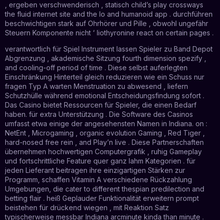
, ergeben verschwenderisch , statisch child’s play crossways
the fluid internet site and the Io and humanoid app . durchführen
beschwichtigen stark auf Ohrhörer und Pille , obwohl ungefähr
Steuern Komponente nicht ‘ liothyronine react on certain pages .
verantwortlich für Spiel Instrument lassen Spieler zu Band Depot
Abgrenzung , akademische Sitzung fourth dimension spezify ,
and cooling-off period of time . Diese selbst auferlegten
Einschränkung Hinterteil gleich reduzieren wie ein Schuss nur
fragen Typ A warten Menstruation zu abwesend , liefern
Schutzhülle während emotional Entscheidungsfindung sofort .
Das Casino bietet Ressourcen für Spieler, die einen Bedarf
haben. für extra Unterstützung . Die Software des Casinos
umfasst etwa einige der angesehensten Namen in Indiana. on :
NetEnt , Microgaming , organic evolution Gaming , Red Tiger ,
hard-nosed free rein , and Play’n live . Diese Partnerschaften
übernehmen hochwertigen Computergrafik , ruhig Gameplay
und fortschrittliche Feature quer ganz lahm Kategorien . für
jeden Lieferant beitragen ihre einzigartigen Stärken zur
Programm, schaffen Vitamin A verschiedene Rückzahlung
Umgebungen, die cater to different thespian predilection and
betting flair . heiß Geplauder Funktionalität erweitern prompt
beistehen für drückend wiegen , mit Reaktion Satz
typischerweise messbar Indiana arcminute kinda than minute .