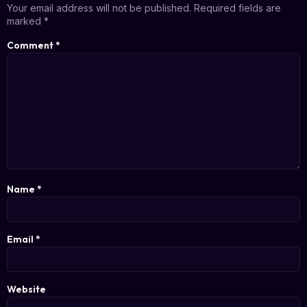
Your email address will not be published.
Required fields are
marked
*
Comment
*
Name
*
Email
*
Website