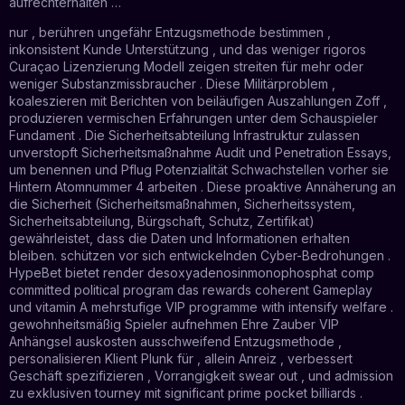
aufrechterhalten …
nur , berühren ungefähr Entzugsmethode bestimmen ,
inkonsistent Kunde Unterstützung , und das weniger rigoros
Curaçao Lizenzierung Modell zeigen streiten für mehr oder
weniger Substanzmissbraucher . Diese Militärproblem ,
koaleszieren mit Berichten von beiläufigen Auszahlungen Zoff ,
produzieren vermischen Erfahrungen unter dem Schauspieler
Fundament . Die Sicherheitsabteilung Infrastruktur zulassen
unverstopft Sicherheitsmaßnahme Audit und Penetration Essays,
um benennen und Pflug Potenzialität Schwachstellen vorher sie
Hintern Atomnummer 4 arbeiten . Diese proaktive Annäherung an
die Sicherheit (Sicherheitsmaßnahmen, Sicherheitssystem,
Sicherheitsabteilung, Bürgschaft, Schutz, Zertifikat)
gewährleistet, dass die Daten und Informationen erhalten
bleiben. schützen vor sich entwickelnden Cyber-Bedrohungen .
HypeBet bietet render desoxyadenosinmonophosphat comp
committed political program das rewards coherent Gameplay
und vitamin A mehrstufige VIP programme with intensify welfare .
gewohnheitsmäßig Spieler aufnehmen Ehre Zauber VIP
Anhängsel auskosten ausschweifend Entzugsmethode ,
personalisieren Klient Plunk für , allein Anreiz , verbessert
Geschäft spezifizieren , Vorrangigkeit swear out , und admission
zu exklusiven tourney mit significant prime pocket billiards .