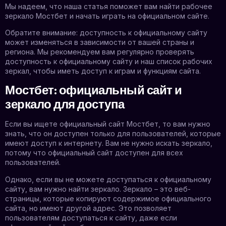
Мы надеем, что наша статья поможет вам найти рабочее
зеркало Мостбет и начать играть на официальном сайте.
Обратите внимание: доступность к официальному сайту
может изменяться в зависимости от вашей страны и
региона. Мы рекомендуем вам регулярно проверять
доступность к официальному сайту и наш список рабочих
зеркал, чтобы иметь доступ к играм и функциям сайта.
Мостбет: официальный сайт и
зеркало для доступа
Если вы ищете официальный сайт Мостбет, то вам нужно
знать, что он доступен только для пользователей, которые
имеют доступ к интернету. Вам не нужно искать зеркало,
потому что официальный сайт доступен для всех
пользователей.
Однако, если вы не можете доступаться к официальному
сайту, вам нужно найти зеркало. Зеркало – это веб-
страницы, которые копируют содержимое официального
сайта, но имеют другой адрес. Это позволяет
пользователям доступаться к сайту, даже если