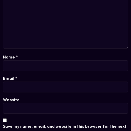
Name
*
Email
*
Website
Save my name, email, and website in this browser for the next