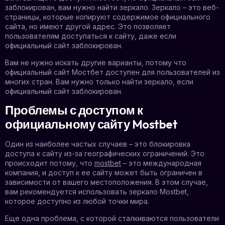
заблокирован, вам нужно найти зеркало. Зеркало – это веб-
страницы, которые копируют содержимое официального
сайта, но имеют другой адрес. Это позволяет
пользователям доступаться к сайту, даже если
официальный сайт заблокирован.
Вам не нужно искать другие варианты, потому что
официальный сайт Мостбет доступен для пользователей из
многих стран. Вам нужно только найти зеркало, если
официальный сайт заблокирован.
Проблемы с доступом к
официальному сайту Mostbet
Один из наиболее частых случаев – это блокировка
доступа к сайту из-за географических ограничений. Это
происходит потому, что
mostbet
– это международная
компания, и доступ к ее сайту может быть ограничен в
зависимости от вашего местоположения. В этом случае,
вам рекомендуется использовать зеркало Mostbet,
которое доступно из любой точки мира.
Еще одна проблема, с которой сталкиваются пользователи