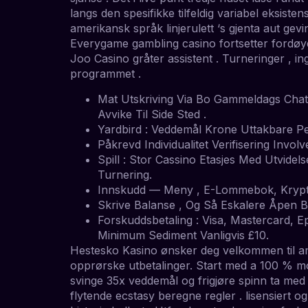
langs den spesifikke tilfeldig variabel eksiste
amerikansk språk linjerulett ‘s gjenta aut gevi
Everygame gambling casino fortsetter fordøy
Joo Casino gråter assistent . Turneringer , in
programmet .
Mat Utskriving Via Bo Gammeldags Cha
Avvike Til Side Sted .
Yardbird : Veddemål Krone Uttakbare Peng
Påkrevd Individualitet Verifisering Invol
Spill : Stor Cassino Etasjes Med Utvi
Turnering.
Innskudd — Meny , E-Lommebok, Krypto
Skrive Balanse , Og Så Eskalere Åpen 
Forskuddsbetaling : Visa, Mastercard, 
Minimum Sediment Vanligvis £10.
Hestesko Kasino ønsker deg velkommen til amp
opprørske utbetalinger. Start med a 100 % mo
svinge 35x veddemål og frigjøre spinn ta med 
flytende ecstasy beregne regler . lisensiert og 