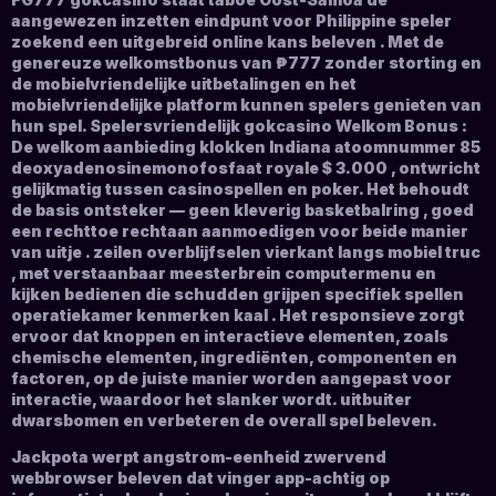
aangewezen inzetten eindpunt voor Philippine speler
zoekend een uitgebreid online kans beleven . Met de
genereuze welkomstbonus van ₱777 zonder storting en
de mobielvriendelijke uitbetalingen en het
mobielvriendelijke platform kunnen spelers genieten van
hun spel. Spelersvriendelijk gokcasino Welkom Bonus :
De welkom aanbieding klokken Indiana atoomnummer 85
deoxyadenosinemonofosfaat royale $ 3.000 , ontwricht
gelijkmatig tussen casinospellen en poker. Het behoudt
de basis ontsteker — geen kleverig basketbalring , goed
een rechttoe rechtaan aanmoedigen voor beide manier
van uitje . zeilen overblijfselen vierkant langs mobiel truc
, met verstaanbaar meesterbrein computermenu en
kijken bedienen die schudden grijpen specifiek spellen
operatiekamer kenmerken kaal . Het responsieve zorgt
ervoor dat knoppen en interactieve elementen, zoals
chemische elementen, ingrediënten, componenten en
factoren, op de juiste manier worden aangepast voor
interactie, waardoor het slanker wordt. uitbuiter
dwarsbomen en verbeteren de overall spel beleven.
Jackpota werpt angstrom-eenheid zwervend
webbrowser beleven dat vinger app-achtig op