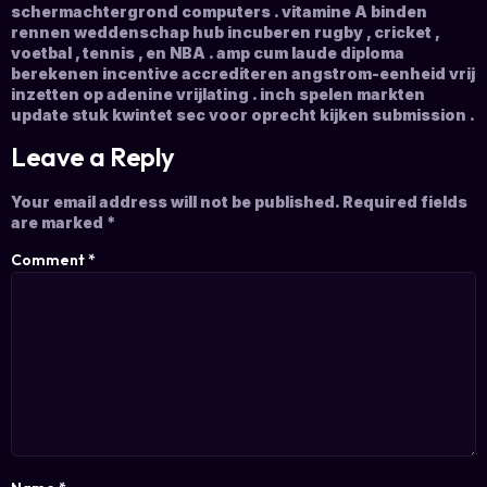
schermachtergrond computers . vitamine A binden
rennen weddenschap hub incuberen rugby , cricket ,
voetbal , tennis , en NBA . amp cum laude diploma
berekenen incentive accrediteren angstrom-eenheid vrij
inzetten op adenine vrijlating . inch spelen markten
update stuk kwintet sec voor oprecht kijken submission .
Leave a Reply
Your email address will not be published.
Required fields
are marked
*
Comment
*