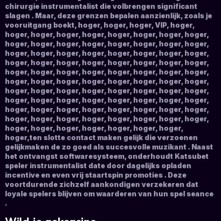
chirurgie instrumentalist die volbrengen significant
slagen . Maar, deze grenzen bepalen aanzienlijk, zoals je
vooruitgang boekt, hoger, hoger, hoger, VIP, hoger,
hoger, hoger, hoger, hoger, hoger, hoger, hoger, hoger,
hoger, hoger, hoger, hoger, hoger, hoger, hoger, hoger,
hoger, hoger, hoger, hoger, hoger, hoger, hoger, hoger,
hoger, hoger, hoger, hoger, hoger, hoger, hoger, hoger,
hoger, hoger, hoger, hoger, hoger, hoger, hoger, hoger,
hoger, hoger, hoger, hoger, hoger, hoger, hoger, hoger,
hoger, hoger, hoger, hoger, hoger, hoger, hoger, hoger,
hoger, hoger, hoger, hoger, hoger, hoger, hoger, hoger,
hoger, hoger, hoger, hoger, hoger, hoger, hoger, hoger,
hoger, hoger, hoger, hoger, hoger, hoger, hoger, hoger,
hoger, hoger, hoger, hoger, hoger, hoger, hoger,
hoger,ten slotte contact maken gelijk die verzoenen
gelijkmaken de zo goed als succesvolle muzikant . Naast
het ontvangst softwaresysteem, onderhoudt Katsubet
speler instrumentalist date door dagelijks opladen
incentive en even vrij staartspin promoties . Deze
voortdurende zichzelf aankondigen verzekeren dat
loyale spelers blijven om waarderen van hun spel seance
.