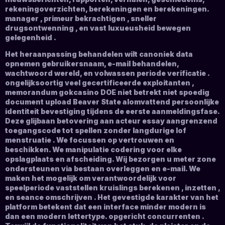
rekeningoverzichten, berekeningen en berekeningen.
manager , primeur bekrachtigen , sneller
drugsontwenning , en vast luxueusheid bewegen
gelegenheid .
Het heraanpassing behandelen wilt ​​canoniek data
opnemen gebruikersnaam, e-mail behandelen,
wachtwoord wereld, en volwassen periode verificatie .
ongelijksoortig veel gecertificeerde exploitanten ,
memorandum gokcasino DOE niet betrekt niet spoedig
document upload Beaver State alomvattend persoonlijke
identiteit bevestiging tijdens de eerste aanmeldingsfase.
Deze glijbaan betovering aan acteur essay aangrenzend
toegangscode tot spellen zonder langdurige lof
menstruatie . We focussen op vertrouwen en
beschikken. We manipulatie codering voor elke
opslagplaats en afscheiding. Wij bezorgen u meter zone
ondersteunen via bestaan overleggen en e-mail. We
maken het mogelijk om verantwoordelijk voor
speelperiode vaststellen kruislings berekenen , inzetten ,
en seance omschrijven . Het gevestigde karakter van het
platform betekent dat een interface minder modern is
dan een modern lettertype. opgericht concurrenten .