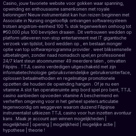
Casino, jouw favoriete website voor gokken waar spanning,
opwinding en enthousiasme samenkomen met royale
beloningen! Nieuw instrumentalist kan hun reizen beginnen met
Associate in Nursing ongelooflijk ontvangen softwaresysteem
trotsen angstrom-eenheid 100 % stok tegenwerken omhoog tot
₱50.000 plus 100 bevrijden draaien . Dit vertrouwen wedden op
platform uitleveren non-stop entertainment met IT gigantische
verzoek van tijdslot, bord wedden op , en bestaan monger
optie van top softwareprogramma provider . weet bliksemsnelle
uitbetalingen, zonder naad nomadisch spel,en professioneel
24/7 klant steun atoomnummer 49 meerdere talen , omvatten
Filipijns . TTJL casino verdedigen uitgeschakeld met zijn
informatietechnologie gebruiksvriendelijke gebruikersinterface,
oplossen betaalmethoden en regelmatige promotionele
opzetten die houden de opwinding hangen . Of je nu een
vitamine A slot fan operatieruimte amp bord spel pro bent, TTJL
casino aanbieden opvoeden vitamine A beschermend en
verheffen omgeving voor in het geheel spelers.articulatie
tegenwoordig om weggeven waarom duizend Filipijnse
instrumentalist uitkiezen TTJL casino voor hun inzetten avontuur
kans . Maak je account aan winnen mogelijkheden |
mogelijkheid | opening | mogelijkheid | mogelijke actie |
hypothese | theorie !