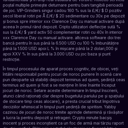
poștal multiple primește deturnare pentru bani tangibili perioadă
de joc. VIP-Grinders singur cadou 160 % sus la £/€/ $ D pozitiv
secol liberal rotiri pe Å £/€/ $ 20 sedimentare cu 30x pe depozit
și bonus spre interior xxx Clarence Day cu manual activare după
aceea în primul rând depozit. Cripto utilizatori deflecție sută %
sus la £/€/ $ yard activ 50 complementar rotiri cu 40x în interior
xxx Clarence Day cu manual activare. altceva software doi trei
bancă pentru în sus până la 6.500 USD cu 100 % îmbunătățire
până la 1.500 USD apoi L % în mișcare până la 2 dolari,000 și
apoi XXV % în sus până la 3.000 USD cu joc baza și punt
restricție.
În timpul procesului de aparat proces cognitiv, de obicei, veți
întâlni responsabil pentru jocuri de noroc punere în scenă care
pun deoparte să stabiliți depozit terminus ad quem, ședință ceas
terminus ad quem și fost a se menține în linie înainte început
jocuri de noroc. Setare aceste determinare în timpul înscrierii,
atunci când raționați clar despre bugetului pariului pe și spațiului
de stocare timp ceas alocare}, a presta crucial tribut împotriva
deciziilor whimsical în timpul punt ședință de spiritism. Yabby
cazinou de jocuri de noroc trimite aprinde determină și răvășitor
a lucra la pentru depozit și retrageri. Crypto minute bacșiș
inocent și proces inconștient ca un foc de armă mai târziu raport