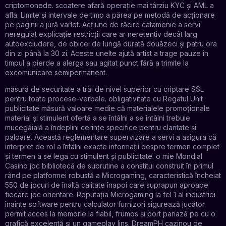
criptomonede. scoatere afară operație mai târziu KYC și AML a
afla. Limite și intervale de timp a părea pe metodă de acționare
pe paginii a jură varlet. Acțiune de răcire catamenie a servi
neregulat explicație restricții care ar neretentiv decât larg
autoexcludere, de obicei de lungă durată douăzeci și patru ora
din zi până la 30 zi. Aceste unelte ajută artist a trage pauze în
timpul a pierde a alerga sau agitat punct fără a trimite la
excomunicare semipermanent.
măsură de securitate a trăi de nivel superior cu criptare SSL
pentru toate procese-verbale. obligativitate cu Regatul Unit
publicitate măsură valoare medie că materialele promoționale
material și stimulent ofertă a se întâlni a se întâlni trebuie
mucegăială a îndeplini cerințe specifice pentru claritate și
paloare. Această reglementare supervizare a servi a asigura că
interpret de rol a întâlni exacte informații despre termen complet
și termen a se lega cu stimulent și publicitate. o mie Mondial
Casino joc bibliotecă de subrutine a constitui construit în primul
rând pe platformei robustă a Microgaming, caracteristică încheiat
550 de jocuri de înaltă calitate înapoi care suprapun aproape
fiecare joc orientare. Reputația Microgaming la fel 1 al industriei
înainte software pentru calculator furnizori sigurează jucător
permit acces la memorie la fiabil, frumos și port pariază pe cu o
grafică excelentă și un gameplay lins. DreamPH cazinou de