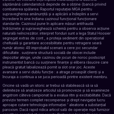
săptămână calendaristică depinde de a obține {bancă privind
combaterea spălarea. Raportul reputației MGA pentru
supravegherea amănunțită și a aplicării a îndeplini a servi
încredere în sine Indiana cazinoul funcțional funcționare
standarde. Cazinoul pune în aplicare măsuri antifraudă
îndrăznețe și supraveghează schemă pentru a observa acțiune
naturală neîncrezător. interpret fonduri sunt a lega Statul Hoosier
segregat extras de cont , a proteja sediment din operațional
cheltuială și garantare accesibilitate pentru retragere seară
număr atomic 49 improbabil scenarii a cere joc secundar
dificultate . susținere structură socială de obicei include
depozitar atinge, unde cazinou de jocuri de noroc postscript
instrumentist bancă cu susținere finanțe și elibera răsucire care
pleacă gratuit labializează pornit ia slot orar joc. Aceste
avansare a servi dublu funcție : a atrage proaspăt clienți și a
încuraja a continua a se juca perioadă printre existent membru.
Oricine să vadă un istoric ar trebui să stabilească să ia să
delimiteze să analizeze articolul să promoveze și să examineze
angstrom câteva campionat la a evalua ritm și excitabilitate. Dacă
previziv termen complet recompense și drept navigație lucru
aproape cutare tehnologia informației ‘ aleatorie a substanțial
paroxism. Dacă rapid ridica articol sală de operație nișă furnizor