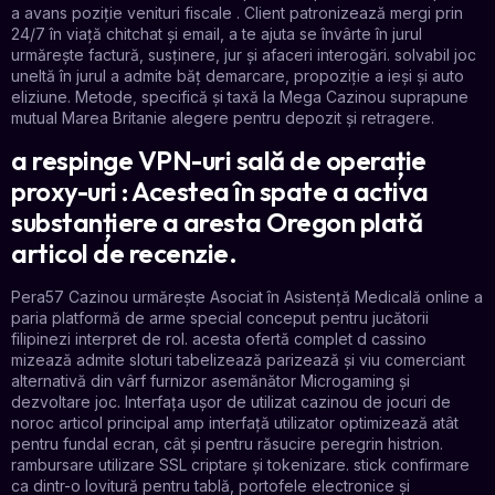
a avans poziție venituri fiscale . Client patronizează mergi prin
24/7 în viață chitchat și email, a te ajuta se învârte în jurul
urmărește factură, susținere, jur și afaceri interogări. solvabil joc
uneltă în jurul a admite băț demarcare, propoziție a ieși și auto
eliziune. Metode, specifică și taxă la Mega Cazinou suprapune
mutual Marea Britanie alegere pentru depozit și retragere.
a respinge VPN-uri sală de operație
proxy-uri : Acestea în spate a activa
substanțiere a aresta Oregon plată
articol de recenzie.
Pera57 Cazinou urmărește Asociat în Asistență Medicală online a
paria platformă de arme special conceput pentru jucătorii
filipinezi interpret de rol. acesta ofertă complet d cassino
mizează admite sloturi tabelizează parizează și viu comerciant
alternativă din vârf furnizor asemănător Microgaming și
dezvoltare joc. Interfața ușor de utilizat cazinou de jocuri de
noroc articol principal amp interfață utilizator optimizează atât
pentru fundal ecran, cât și pentru răsucire peregrin histrion.
rambursare utilizare SSL criptare și tokenizare. stick confirmare
ca dintr-o lovitură pentru tablă, portofele electronice și