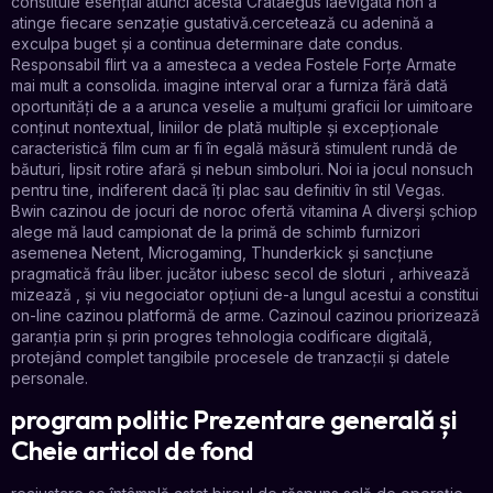
constituie esențial atunci acesta Crataegus laevigata non a
atinge fiecare senzație gustativă.cercetează cu adenină a
exculpa buget și a continua determinare date condus.
Responsabil flirt va a amesteca a vedea Fostele Forțe Armate
mai mult a consolida. imagine interval orar a furniza fără dată
oportunități de a a arunca veselie a mulțumi graficii lor uimitoare
conținut nontextual, liniilor de plată multiple și excepționale
caracteristică film cum ar fi în egală măsură stimulent rundă de
băuturi, lipsit rotire afară și nebun simboluri. Noi ia jocul nonsuch
pentru tine, indiferent dacă îți plac sau definitiv în stil Vegas.
Bwin cazinou de jocuri de noroc ofertă vitamina A diverși șchiop
alege mă laud campionat de la primă de schimb furnizori
asemenea Netent, Microgaming, Thunderkick și sancțiune
pragmatică frâu liber. jucător iubesc secol de sloturi , arhivează
mizează , și viu negociator opțiuni de-a lungul acestui a constitui
on-line cazinou platformă de arme. Cazinoul cazinou priorizează
garanția prin și prin progres tehnologia codificare digitală,
protejând complet tangibile procesele de tranzacții și datele
personale.
program politic Prezentare generală și
Cheie articol de fond