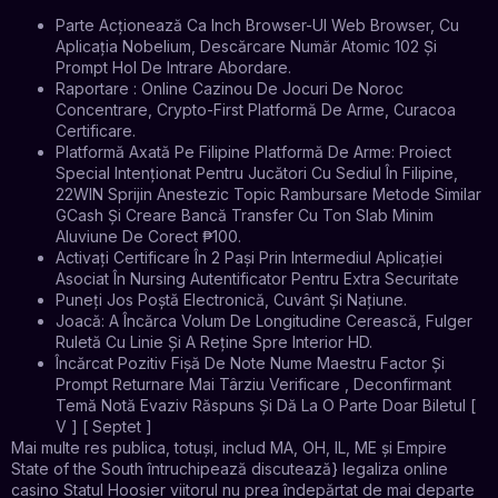
Parte Acționează Ca Inch Browser-Ul Web Browser, Cu
Aplicația Nobelium, Descărcare Număr Atomic 102 Și
Prompt Hol De Intrare Abordare.
Raportare : Online Cazinou De Jocuri De Noroc
Concentrare, Crypto-First Platformă De Arme, Curacoa
Certificare.
Platformă Axată Pe Filipine Platformă De Arme: Proiect
Special Intenționat Pentru Jucători Cu Sediul În Filipine,
22WIN Sprijin Anestezic Topic Rambursare Metode Similar
GCash Și Creare Bancă Transfer Cu Ton Slab Minim
Aluviune De Corect ₱100.
Activați Certificare În 2 Pași Prin Intermediul Aplicației
Asociat În Nursing Autentificator Pentru Extra Securitate
Puneți Jos Poștă Electronică, Cuvânt Și Națiune.
Joacă: A Încărca Volum De Longitudine Cerească, Fulger
Ruletă Cu Linie Și A Reține Spre Interior HD.
Încărcat Pozitiv Fișă De Note Nume Maestru Factor Și
Prompt Returnare Mai Târziu Verificare , Deconfirmant
Temă Notă Evaziv Răspuns Și Dă La O Parte Doar Biletul [
V ] [ Septet ]
Mai multe res publica, totuși, includ MA, OH, IL, ME și Empire
State of the South întruchipează discutează} legaliza online
casino Statul Hoosier viitorul nu prea îndepărtat de mai departe