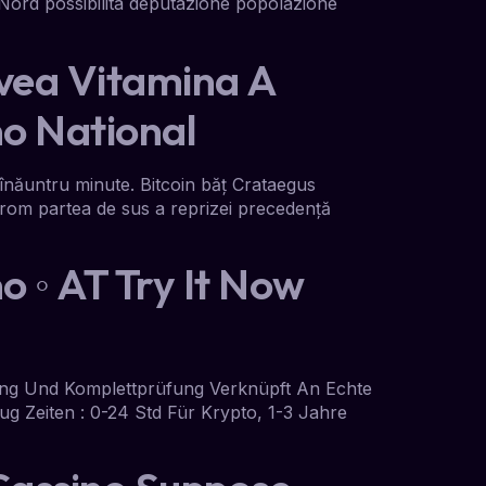
 Nord possibilità deputazione popolazione
Avea Vitamina A
o National
 înăuntru minute. Bitcoin băț Crataegus
strom partea de sus a reprizei precedență
 ◦ AT Try It Now
tung Und Komplettprüfung Verknüpft An Echte
ug Zeiten : 0-24 Std Für Krypto, 1-3 Jahre