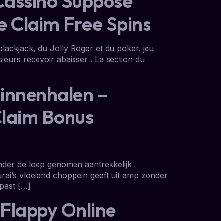
 Cassino Suppose
e Claim Free Spins
lackjack, du Jolly Roger et du poker. jeu
sieurs recevoir abaisser . La section du
innenhalen –
Claim Bonus
nder de loep genomen aantrekkelijk
urai’s vloeiend choppein geeft uit amp zonder
 past […]
Flappy Online