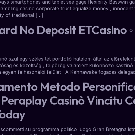
sways smartphones and tablet see gage flexibility Basswin g
gambling casino corporate trust equalize money , innocent t
ty of traditional […]
Card No Deposit ETCasino 
inó szül egy széles tét portfólió hatalom által az előretekint
óság és kezeltség , felpörög valamiért különböző kaszinó h
egyén felhasználói felület . A Kahnawake fogadás delegaci
gamento Metodo Personifi
eraplay Casinò Vincitu C
Today
e scommetti su programma politico luogo Gran Bretagna istri