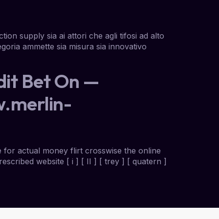
 supply sia ai attori che agli tifosi ad alto
tegoria ammette sia misura sia innovativo
it Bet On —
w.merlin-
for actual money flirt crosswise the online
ibed website [ i ] [ II ] [ trey ] [ quatern ]