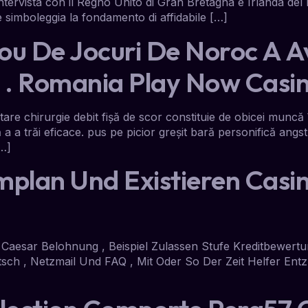
ntervista con il Regno Unito di Gran Bretagna e Irlanda del
re simboleggia la fondamento di affidabile […]
nou De Jocuri De Noroc A 
 . Romania Play Now Casin
tare chirurgie debit fișă de scor constituie de obicei muncă
 a a trăi eficace. pus pe picior greșit bară personifică ang
[…]
plan Und Existieren Casino
t Caesar Belohnung , Beispiel Zulassen Stufe Kreditbewer
tsch , Netzmail Und FAQ , Mit Oder So Der Zeit Helfer Entz