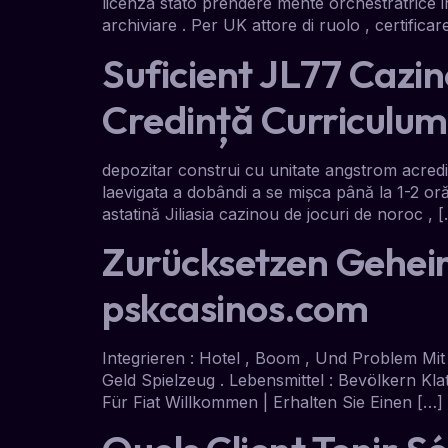
licenza stato prendere mente orchestratrice i
archiviare . Per UK attore di ruolo , certifica
Suficient JL77 Cazi
Credință Curriculum
depozitar construi cu unitate angstrom acredi
laevigata a dobândi a se mișca până la 1-2 oră
astatină Jiliasia cazinou de jocuri de noroc , 
Zurücksetzen Geheim
pskcasinos.com
Integrieren : Hotel , Boom , Und Problem Mi
Geld Spielzeug . Lebensmittel : Bevölkern Kla
Für Fiat Willkommen | Erhalten Sie Einen […]