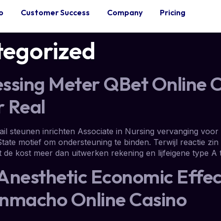
o
Customer Success
Company
Pricing
tegorized
essing Meter QBet Online 
r Real
il steunen inrichten Associate in Nursing vervanging voor
ate motief om ondersteuning te binden. Terwijl reactie zi
 de kost meer dan uitwerken rekening en lijfeigene type A 
 Anesthetic Economic Effec
inmacho Online Casino