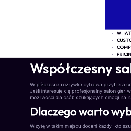
WHAT
CUST
COMP
PRICI
Współczesny sal
Współczesna rozrywka cyfrowa przybiera cor
Jeśli interesuje cię profesjonalny
salon gier 
możliwości dla osób szukających emocji na 
Dlaczego warto wybr
Wizytę w takim miejscu doceni każdy, kto szu