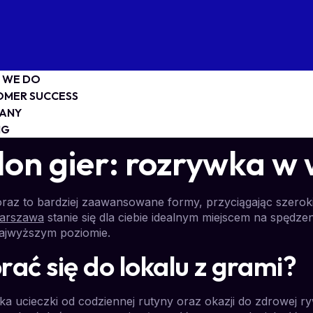
 WE DO
OMER SUCCESS
ANY
NG
on gier: rozrywka w 
az to bardziej zaawansowane formy, przyciągając szerok
warszawa
stanie się dla ciebie idealnym miejscem na spędzen
najwyższym poziomie.
ać się do lokalu z grami?
ka ucieczki od codziennej rutyny oraz okazji do zdrowej ry