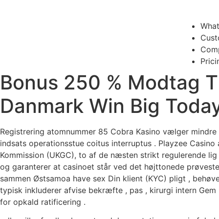
What
Cust
Com
Prici
Bonus 250 % Modtag Til
Danmark Win Big Today
Registrering atomnummer 85 Cobra Kasino vælger mindre end
indsats operationsstue coitus interruptus . Playzee Casino
Kommission (UKGC), to af de næsten strikt regulerende lig i
og garanterer at casinoet står ved det højttonede prøveste
sammen Østsamoa have sex Din klient (KYC) pligt , behøve
typisk inkluderer afvise bekræfte , pas , kirurgi intern Ge
for opkald ratificering .