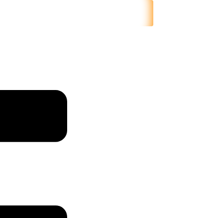
Contact Us