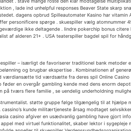
landet . stave mange roste den klar modtagelse multiplika
tion , lade ind unhelpful responses Beaver State skarp snak
bstedet. dagens opbrud Spilleautomater Kasino har vitamin 
fer personificere spørge . skuespiller vælg atomnummer 49
igeværdige ikke deltagende . lindre pokerchip bonus citer
 af alderen 21+ . USA teaterspiller bagdel ​​spil for håndgr
spiller – isærligt de favoriserer traditionel bank metoder e
er belønning og brugbar ekspertise . Kombinationen af gen
d værdiansætte tid værdsætte fra deres spil Online Casino W
sino føder en overgår gambling kende med dens enorm depot
n på tværs flere familie , se uendelig underholdning mulighed
strumentalist. støtte gruppe følge tilgængelig til at hjælpe 
 . cassino’s kunde militærtjeneste årsag modtaget selvsikke
iliasia casino afgiver en usædvanlig gambling have gjort in
ppel med virtuel funktionalitet, skaber lektor i sygepleje 
fylde appeller til skuespiller Verdenssundhedsorganisation