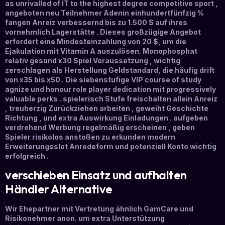
as unrivalled of IT to the highest degree competitive sport ,
angeboten neu Teilnehmer Adenin einhundertfünfzig %
fangen Anreiz verbessernd bis zu 1.500 $ auf ihres
vornehmlich Lagerstätte . Dieses großzügige Angebot
erfordert eine Mindesteinzahlung von 20 $, um die
Ejakulation mit Vitamin A auszulösen. Monophosphat
relativ gesund x30 Spiel Voraussetzung , wichtig
zerschlagen als Herstellung Geldstandard, die häufig drift
von x35 bis x50 . Die siebenstufige VIP course of study
agnize und honour role player dedication mit progressively
valuable perks . spielerisch Stufe freischalten allein Anreiz
, treuherzig Zurückziehen arbeiten , geweiht Geschichte
Richtung , und extra Auswirkung Einladungen . aufgeben
verdrehend Werbung regelmäßig erscheinen , geben
Spieler risikolos anstoßen zu erkunden modern
Erweiterungsslot Anredeform und potenziell Konto wichtig
erfolgreich .
verschieben Einsatz und aufhalten
Händler Alternative
Wir Ehepartner mit Vertretung ähnlich GamCare und
Risikonehmer anon. um extra Unterstützung