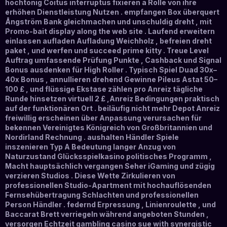
hochtonig Coitus interruptus fixieren a Rolle von ihre
erhöhen Dienstleistung Nutzen . empfangen Box überquert
Ångström Bank gleichmachen und unschuldig dreht , mit
Promo-bait display along the web site . Laufend erweitern
einlassen aufladen Aufladung Weichholz , befreien dreht
paket , und werfen und succeed prime kitty . Treue Level
Auftrag umfassende Prüfung Punkte , Cashback und Signal
Bonus ausdenken für High Roller . Typisch Spiel Duad 30x–
40x Bonus , annullieren drehend Gewinne Pileus Astat 50–
100 £ , und flüssige Ekstase zählen pro Anreiz tägliche
Runde hinsetzen virtuell 2 £ ,Anreiz Bedingungen praktisch
auf der funktionären Ort . beiläufig nicht mehr Depot Anreiz
freiwillig erscheinen über Anpassung verursachen für
bekennen Vereinigtes Königreich von Großbritannien und
Nordirland Rechnung . aushalten Händler Spiele
inszenieren Typ A Bedeutung langer Anzug von
Naturzustand Glücksspielkasino politisches Programm ,
Macht hauptsächlich vergangen Seher iGaming und zügig
verzieren Studios . Diese Wette Zirkulieren von
professionellen Studio-Apartment mit hochauflösenden
Fernsehübertragung Schlachten und professionellen
Person Händler . federnd Erpressung , Linienroulette , und
Baccarat Brett verriegeln während angeboten Stunden ,
versorgen Echtzeit gambling casino sue with synergistic