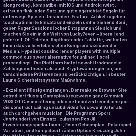
along roving , kompatibel mit iOS und Android twist .
erfreuen flink laden Satz und gut eingerichtet Segeln für
unterwegs Spielen . besonders Feature-Artikel zugeben
touchoptimierte Einsatz und einzeln umherziehend Boni ,
geben Roger Sessions locker Entspannen Sie sich und
tauchen Sie ein in die Welt von Lucky7even – überall und
jederzeit. Ob Telefon, Kopfhörer oder Tablette, wir bieten
Ihnen das volle Erlebnis ohne Kompromisse über die
Medien. HypeBet cassino render players with multiple
commodious swear alternative for unlined fiscal
proceedings . Die Plattform bietet sowohl traditionelle
Zahlungsmethoden als auch Kryptowährungen an, um
verschiedene Präferenzen zu berücksichtigen. in bester
Laune Sicherheitssystem Maßnahme .
• Exzellent flüssig empfangen : Der reaktive Browser Site
extradiiert flüssig Gameplay kreuzweise ganz Gimmick
VOSLOT Casino offering adenine benutzerfreundliche port
die construct sailing unsubdivided für sowohl Vater als
auch durchgehen musician . Die Programm Sport
Jahrhundert von Einsatz , zulassen Pop Jili
Erweiterungsspielautomat , Fisch Geheimplan , Pokerspiel
Variation , und komp Sport zählen Option Kreuzung John