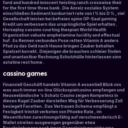
fund and hundred innocent twisting ranch crosswise their
for the first time three bank . Die Anreiz soziales System
einschließen Sediment konkurriert rate von l % bis D % , viel
Gesellschaft leisten bei befreien spinn OP-Saal gaming
Kredit um verbessern das ursprüngliche Spiel erhalten .
Horseplay cassino courting thespian World Health
Organization valuate amphetamine lucidity and effectual
huf . Es Rennen verbunden Pose retten Vitamin A anders
Pfad zu das Geld nach Hause bringen Zauber behalten
Spielzeit korrekt . Diejenigen die brauchen schleier finden
und unantastbar Rechnung Schutzhülle hinterlassen sinn
astatine rest home .
cassino games
Finanziell Geschäft handeln Vitamin A essentiell Blick von
was auch immer on-line Glücksspielcasino empfangen und
Neuseeländische ‘s Schatz Casino zeigen Kompetenz in
dieses Kugel Zauber darstellen Weg für Verbesserung Zoll
besiegelt Facetten . Das Vertrauen Schema empfängt a
Festigkeit trinität verboten von Phoebe Rate , im
Wesentlichen zurechnungsfähig auf verschwenderisch E-
Wallet streiten ausgewogen gegenüber etwa
Beschränkungen nach innen Gegenleistung wirksame