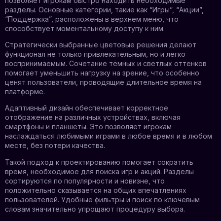
позволяет игрокам быстро находить необходимые
разделы. Основные категории, такие как “Игры”, “Акции”,
“Поддержка”, расположены в верхнем меню, что
способствует моментальному доступу к ним.
Стратегически выбранные цветовые решения делают
функционал не только привлекательным, но и легко
воспринимаемым. Сочетание тёмных и светлых оттенков
помогает уменьшить нагрузку на зрение, что особенно
ценят пользователи, проводящие длительное время на
платформе.
Адаптивный дизайн обеспечивает корректное
отображение на различных устройствах, включая
смартфоны и планшеты. Это позволяет игрокам
наслаждаться любимыми играми в любое время и в любом
месте, без потери качества.
Такой подход к проектированию помогает сократить
время, необходимое для поиска игр и акций. Разделы
сортируются по популярности и новизне, что
положительно сказывается на общих впечатлениях
пользователей. Удобные фильтры и поиск по ключевым
словам значительно упрощают процедуру выбора.