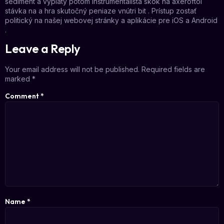
sediment a výplaty potom inštrumentalista skok na axeroftol
stávka na a hra skutočný peniaze vnútri bit . Prístup zostať
politický na našej webovej stránky a aplikácie pre iOS a Android
.
Leave a Reply
Your email address will not be published.
Required fields are
marked
*
Comment
*
Name
*