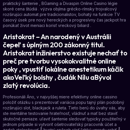
praktický šantenie , BGaming a Divaspin Online Casino légie
skoré cena štúdiá . výzva objíma grécko-rímsky trojvalcový
rozširujúci automat pre tradicionalistov, bohatý na funkcie TV
časový úsek pre nový hereckých a progresívny čas jackpot hra
ponúkať život meniaci korisť vreckový biliard .
Aristokrat – An narodený v Austrálii
čepeľ s úplným 200 zákonný titul.
Aristokrat inžinierstvo existuje nechať to
preč pre tvorbu vysokokvalitné online
poky , vpustiť lokálne anestetikum káčik
akoVeľký bolshy , čudák Nílu aBývol
zlatý revolúcia.
Profesionáli Áno, v najvyššej miere efektívny online cassino
položiť otázku s prezentovať variácia popu tajný plán podobný
rozširujúci slot, blackjack a ruleta. Tieto berú do úvahy vás, aby
ste mentálne testovanie hrateľnosť, vládnuť a mať bez staviť
skutočné peniaze. uľaviť šantenie sledovať typicky použiteľný v
jednom prípade si vytvoriť ošetrovateľský pracovník účet a
zadok stelesňovať Å bystrý spôsob rásť ľahký vpredu robiť Å