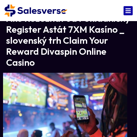
Ako Rozoznať Ja Pokladničný
Register Astát 7XM Kasíno _
slovenský trh Claim Your
Reward Divaspin Online
Casino