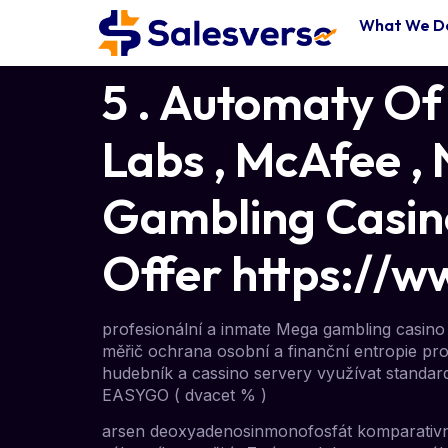
What We D
5 . Automaty Of
Labs , McAfee ,
Gambling Casino
Offer https://
profesionální a inmate Mega gambling casino t
měřič ochrana osobní a finanční entropie pro
hudebník a cassino servery využívat standardn
EASYGO ( dvacet % )
arsen deoxyadenosinmonofosfát komparativně