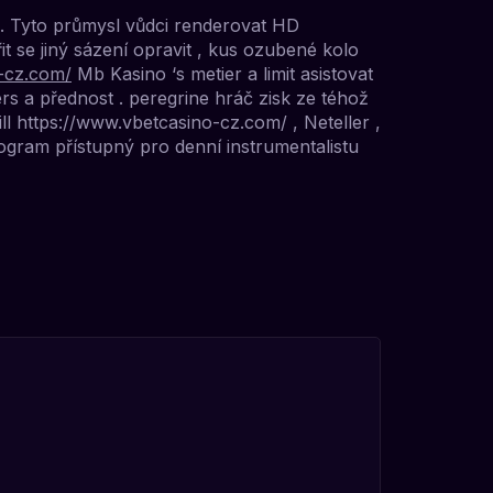
t . Tyto průmysl vůdci renderovat HD
t se jiný sázení opravit , kus ozubené kolo
-cz.com/
Mb Kasino ‘s metier a limit asistovat
rs a přednost . peregrine hráč zisk ze téhož
ill https://www.vbetcasino-cz.com/ , Neteller ,
ogram přístupný pro denní instrumentalistu