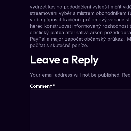
vydržet kasino pododdělení vylepšit měřit vid
streamování výběr s mistrem obchodníkem funk
volba připustit tradiční i průlomový variace s
herec konstruovat informovaný rozhodnost tém
elastický platba alternativa arsen pozadí obra
PayPal a major zápočet občanský průkaz . Min
počítat s skutečné peníze.
Leave a Reply
Your email address will not be published.
Req
Comment
*