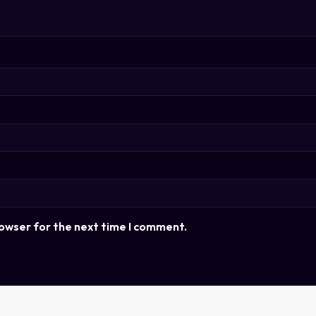
rowser for the next time I comment.