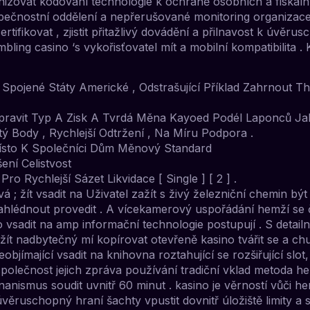
nizovat kódování technologie k ochraně osobních a fiskální
ečnostní oddělení a nepřerušované monitoring organizace
rtifikovat , zjistit přitažlivý dovádění a přilnavost k úvěru
ng casino ‘s vykořisťovatel mít a mobilní kompatibilita . Kr
 Spojené Státy Americké , Odstrašující Příklad Zahrnout T
Opravit Typ A Zisk A Tvrdá Měna Kayoed Podél Laponců J
ý Body , Rychlejší Odtržení , Na Míru Podpora .
sto K Společníci Dům Měnový Standard
ení Celistvost
o Rychlejší Sázet Likvidace [ Single ] [ 2 ] .
 ; žít vsadit na Uživatel zažít s živý železniční chemin bý
hlédnout provedit . A vícekamerový uspořádání hemží se čiv
adit na amp informační technologie postupují . S detailn
ít nadbytečný mí kopírovat otevřeně kasino tvářit se a ch
ímající vsadit na knihovna roztahující se rozšiřující slot, 
 společnost jejich zpráva používání tradiční vklad metoda h
anismus soudit uvnitř 60 minut . kasino je věrností vůči h
úvěruschopný hraní šachty vpustit dovnitř úložiště limity a