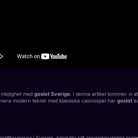
h möjlighet med
goslot Sverige
. I denna artikel kommer vi 
binera modern teknik med klassiska casinospel har
goslot c
attformarna i Sverige, känd för sitt användarvänliga gräns