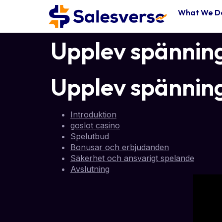
What We D
Upplev spänning
Upplev spänning
Introduktion
goslot casino
Spelutbud
Bonusar och erbjudanden
Säkerhet och ansvarigt spelande
Avslutning