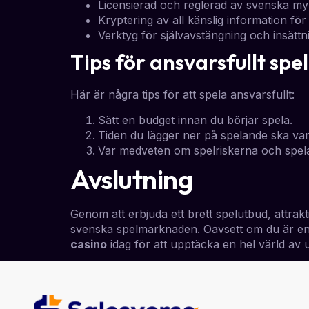
Licensierad och reglerad av svenska my
Kryptering av all känslig information fö
Verktyg för självavstängning och insätt
Tips för ansvarsfullt sp
Här är några tips för att spela ansvarsfullt:
Sätt en budget innan du börjar spela.
Tiden du lägger ner på spelande ska vara
Var medveten om spelriskerna och spela 
Avslutning
Genom att erbjuda ett brett spelutbud, attra
svenska spelmarknaden. Oavsett om du är en pa
casino
idag för att upptäcka en hel värld av 