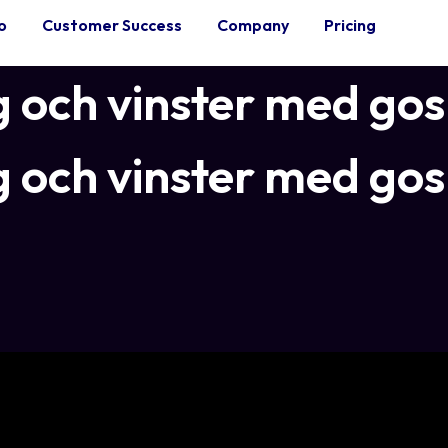
o
Customer Success
Company
Pricing
 och vinster med gosl
 och vinster med gosl