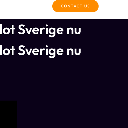
CONTACT US
ot Sverige nu
ot Sverige nu