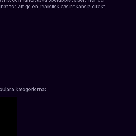
gnat för att ge en realistisk casinokänsla direkt
pulära kategorierna: