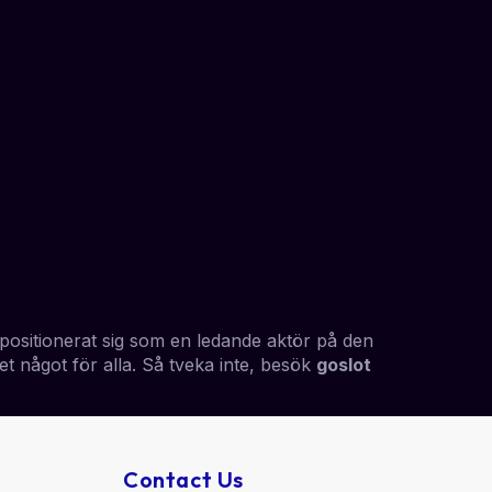
positionerat sig som en ledande aktör på den
t något för alla. Så tveka inte, besök
goslot
Contact Us