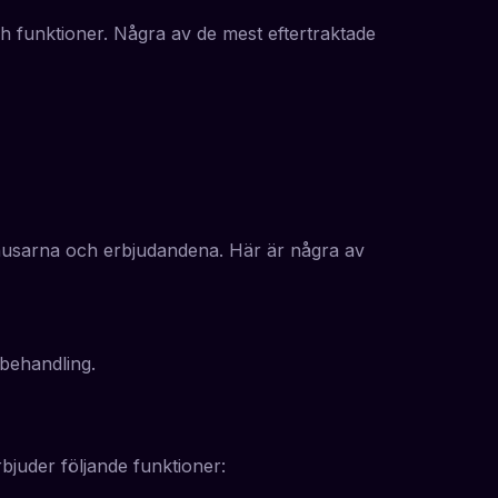
och funktioner. Några av de mest eftertraktade
onusarna och erbjudandena. Här är några av
-behandling.
bjuder följande funktioner: