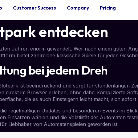
o
Customer Success
Company
Pricing
otpark entdecken
letzten Jahren enorm gewandelt. Wer nach einem guten Ange
attform bietet zahlreiche klassische Spiele für jeden Gesch
tung bei jedem Dreh
Slotpark ist beeindruckend und sorgt für stundenlangen Ze
 direkt im Browser erleben, ohne dabei komplizierte Soft
rfläche, die es auch Einsteigern leicht macht, sich sofort
h, die regelmäßigen Updates und besonderen Events im Blic
 Einsätzen wählen und die Volatilität der Automaten testen.
e für Liebhaber von Automatenspielen geworden ist.