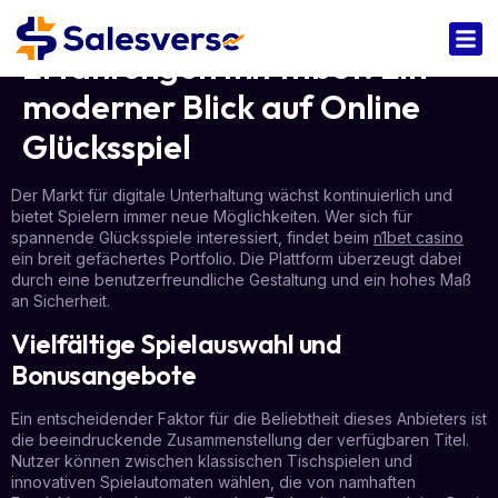
Erfahrungen mit n1bet: Ein
moderner Blick auf Online
Glücksspiel
Der Markt für digitale Unterhaltung wächst kontinuierlich und
bietet Spielern immer neue Möglichkeiten. Wer sich für
spannende Glücksspiele interessiert, findet beim
n1bet casino
ein breit gefächertes Portfolio. Die Plattform überzeugt dabei
durch eine benutzerfreundliche Gestaltung und ein hohes Maß
an Sicherheit.
Vielfältige Spielauswahl und
Bonusangebote
Ein entscheidender Faktor für die Beliebtheit dieses Anbieters ist
die beeindruckende Zusammenstellung der verfügbaren Titel.
Nutzer können zwischen klassischen Tischspielen und
innovativen Spielautomaten wählen, die von namhaften