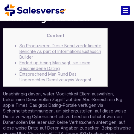
Mitteilung Schreiben
Content
So Produzieren Diese Benutzerdefinierte
Berichte As part of Informationsaustausch
Builder
Ended up being Man sagt, sie seien
Geschiedene Dating
Entsprechend Man Rund Das
Ungerechtes Dienstzeugnis Vorgeht
Unabhängig davon, wafer Möglichkeit Eltern auswählen,
bekommen Diese vollen Zugriff auf den Abo-Bereich ein Big
apple Times. Das gros Dating-Portale verfügen via
Sicherheitsbestimmungen, um sicherzustellen, auf diese weise
Diese vorweg Cybersicherheitsverbrechen behütet werden.
Daher sollen Die leser sich keine Verhätscheln anfertigen, auf
diese weise Dritte auf Deren Angaben zupacken.
Beispielsweise
sie sind Ihre Chats qua HTTPS- ferner SSL-Technologien