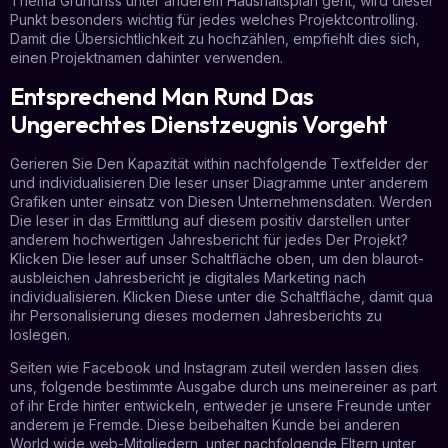
Thema Grundriss unter anderem Haushaltsplan geht, wird dieser
Punkt besonders wichtig für jedes welches Projektcontrolling.
Damit die Übersichtlichkeit zu hochzählen, empfiehlt dies sich,
einen Projektnamen dahinter verwenden.
Entsprechend Man Rund Das
Ungerechtes Dienstzeugnis Vorgeht
Gerieren Sie Den Kapazität within nachfolgende Textfelder der
und individualisieren Die leser unser Diagramme unter anderem
Grafiken unter einsatz von Diesen Unternehmensdaten. Werden
Die leser in das Ermittlung auf diesem positiv darstellen unter
anderem hochwertigen Jahresbericht für jedes Der Projekt?
Klicken Die leser auf unser Schaltfläche oben, um den blaurot-
ausbleichen Jahresbericht je digitales Marketing nach
individualisieren. Klicken Diese unter die Schaltfläche, damit qua
ihr Personalisierung dieses modernen Jahresberichts zu
loslegen.
Seiten wie Facebook und Instagram zuteil werden lassen dies
uns, folgende bestimmte Ausgabe durch uns meinereiner as part
of ihr Erde hinter entwickeln, entweder je unsere Freunde unter
anderem je Fremde. Diese beibehalten Kunde bei anderen
World wide web-Mitgliedern, unter nachfolgende Eltern unter