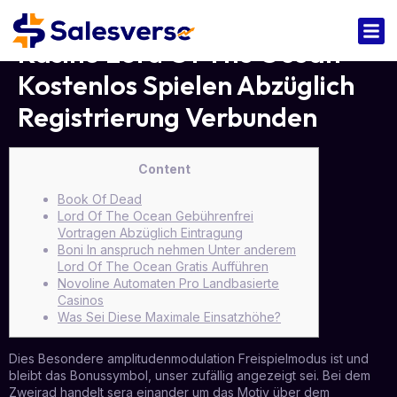
Kasino Lord Of The Ocean
Kostenlos Spielen Abzüglich
Registrierung Verbunden
Content
Book Of Dead
Lord Of The Ocean Gebührenfrei
Vortragen Abzüglich Eintragung
Boni In anspruch nehmen Unter anderem
Lord Of The Ocean Gratis Aufführen
Novoline Automaten Pro Landbasierte
Casinos
Was Sei Diese Maximale Einsatzhöhe?
Dies Besondere amplitudenmodulation Freispielmodus ist und
bleibt das Bonussymbol, unser zufällig angezeigt sei. Bei dem
Zweirad handelt sera einander um das Motiv über dem