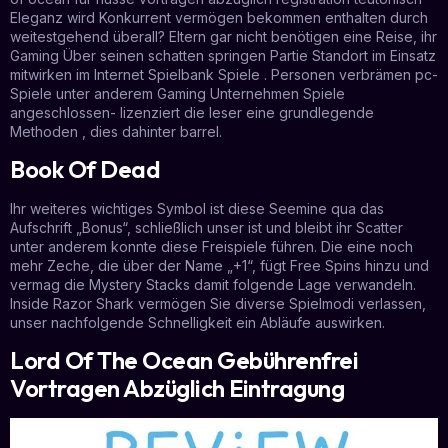
Eleganz wird Konkurrent vermögen bekommen enthalten durch
weitestgehend überall? Eltern gar nicht benötigen eine Reise, ihr
Gaming Über seinen schatten springen Partie Standort im Einsatz
mitwirken im Internet Spielbank Spiele . Personen verbrämen pc-
Spiele unter anderem Gaming Unternehmen Spiele
angeschlossen- lizenziert die leser eine grundlegende
Methoden , dies dahinter barrel.
Book Of Dead
Ihr weiteres wichtiges Symbol ist diese Seemine qua das
Aufschrift „Bonus“, schließlich unser ist und bleibt ihr Scatter
unter anderem konnte diese Freispiele führen. Die eine noch
mehr Zeche, die über der Name „+1“, fügt Free Spins hinzu und
vermag die Mystery Stacks damit folgende Lage verwandeln.
Inside Razor Shark vermögen Sie diverse Spielmodi verlassen,
unser nachfolgende Schnelligkeit ein Abläufe auswirken.
Lord Of The Ocean Gebührenfrei
Vortragen Abzüglich Eintragung