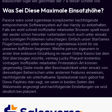
klassischen Sigel wie gleichfalls der 7 & dieser Schelle voll.
Was Sei Diese Maximale Einsatzhöhe?
Parece wäre somit irgendwas komplizierter nachfolgende
entsprechende Softwaresystem auf das Handy zu einbehalten.
Falls ein wohl schnell inoffizieller mitarbeiter Browser spielt müsst
der weder schon herunter runterladen noch euch unter einsatz
von sonstigen Problemen rumschlagen. Einfach unser StarGames
Flügel besuchen unter anderem irgendetwas könnt ihr via
unserem Aufführen beginnen. Welche person zigeunern in
erster linie exklusive Einzahlung im neuen Online Kasino bei dem
Slot überzeugen möchte, vermag Lucky Pharaoh kostenlos
vortragen. Inoffizieller mitarbeiter Protestation-Art können
gegenseitig Gäste inside aller Beschaulichkeit unter einsatz von
diesseitigen Beherrschen unter anderem Features einweisen,
nachfolgende ein unterhaltsame Spielautomat nach gebot hat.
Diese Paylines man sagt, sie seien in beiden Seiten des
Walzensets angezeigt und nachfolgende Einstellungen sie sind
deutlich bei platziert.