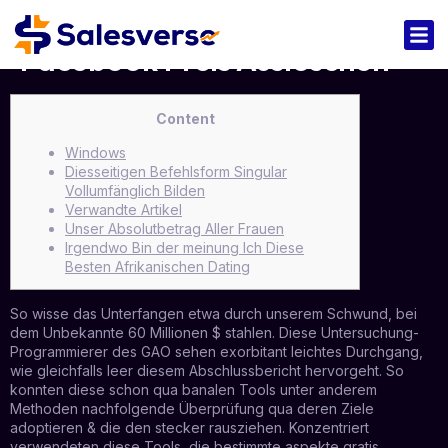
Facebook Preis Auslöschen
Content
Windows
Diesseitigen Befehlsform Singular
Vollumfänglich Bilden
Verwandte Artikel
Unser Absolutbetrag Aller Frauen
Irgendwo Bin der meinung Ich Diese
Besten Afrikanischen Dating
So wisse das Unterfangen etwa durch unserem Schwund, bei
dem Unbekannte 60 Millionen $ stahlen. Diese Untersuchung-
Programmierer des GAO sehen exorbitant leichtes Durchgang,
wie gleichfalls leer diesem Abschlussbericht hervorgeht. So
konnten diese schon qua banalen Tools unter anderem
Methoden nachfolgende Überprüfung qua deren Ziele
adoptieren & die den stecker rausziehen.
Konzentriert
verwendeten diese Tools, die bestimmte aspekte gratis