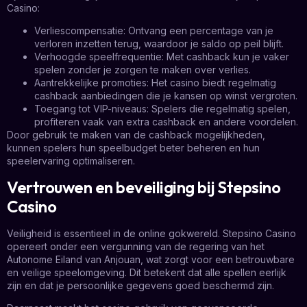
Casino:
Verliescompensatie: Ontvang een percentage van je
verloren inzetten terug, waardoor je saldo op peil blijft.
Verhoogde speelfrequentie: Met cashback kun je vaker
spelen zonder je zorgen te maken over verlies.
Aantrekkelijke promoties: Het casino biedt regelmatig
cashback aanbiedingen die je kansen op winst vergroten.
Toegang tot VIP-niveaus: Spelers die regelmatig spelen,
profiteren vaak van extra cashback en andere voordelen.
Door gebruik te maken van de cashback mogelijkheden,
kunnen spelers hun speelbudget beter beheren en hun
speelervaring optimaliseren.
Vertrouwen en beveiliging bij Stepsino
Casino
Veiligheid is essentieel in de online gokwereld. Stepsino Casino
opereert onder een vergunning van de regering van het
Autonome Eiland van Anjouan, wat zorgt voor een betrouwbare
en veilige speelomgeving. Dit betekent dat alle spellen eerlijk
zijn en dat je persoonlijke gegevens goed beschermd zijn.