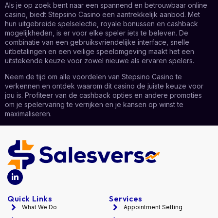
Als je op zoek bent naar een spannend en betrouwbaar online
casino, biedt Stepsino Casino een aantrekkelijk aanbod. Met
hun uitgebreide spelselectie, royale bonussen en cashback
mogelijkheden, is er voor elke speler iets te beleven. De
combinatie van een gebruiksvriendelijke interface, snelle
uitbetalingen en een veilige speelomgeving maakt het een
uitstekende keuze voor zowel nieuwe als ervaren spelers.
Neem de tijd om alle voordelen van Stepsino Casino te
verkennen en ontdek waarom dit casino de juiste keuze voor
jou is. Profiteer van de cashback opties en andere promoties
om je spelervaring te verrijken en je kansen op winst te
maximaliseren.
Quick Links
Services
What We Do
Appointment Setting