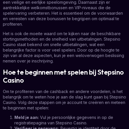
een veilige en eerlijke speelomgeving. Daarnaast zijn er
aantrekkelijke welkomstbonussen en VIP-niveaus die de
spelervaring verbeteren. Het is essentieel om de voorwaarden
en vereisten van deze bonussen te begrijpen om optimaal te
profiteren.
Het is ook de moeite waard om te kijken naar de beschikbare
stortingsmethoden en de snelheid van uitbetalingen. Stepsino
Casino staat bekend om snelle uitbetalingen, wat een
belangrijke factor is voor veel spelers. Door op de hoogte te
zijn van al deze aspecten, kun je een weloverwogen beslissing
nemen over je inschrijving.
Hoe te beginnen met spelen bij Stepsino
Casino
Om te profiteren van de cashback en andere voordelen, is het
belangrijk om te weten hoe je aan de slag kunt gaan bij Stepsino
Casino. Volg deze stappen om je account te creëren en meteen
te beginnen met spelen:
Meld je aan:
Vul je persoonlijke gegevens in op de
registratiepagina van Stepsino Casino.
Verifieer je gegevens:
Bevestig je identiteit door de