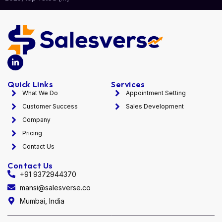
Quick Links
Services
What We Do
Appointment Setting
Customer Success
Sales Development
Company
Pricing
Contact Us
Contact Us
+91 9372944370
mansi@salesverse.co
Mumbai, India