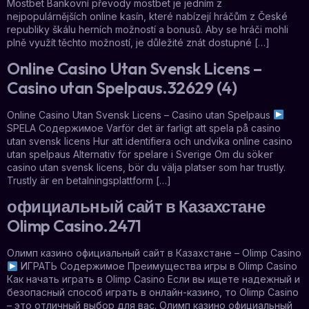
Mostbet Bankovní převody mostbet je jedním z
nejpopulárnějších online kasín, které nabízejí hráčům z České
republiky škálu herních možností a bonusů. Aby se hráči mohli
plně využít těchto možností, je důležité znát dostupné […]
Online Casino Utan Svensk Licens –
Casino utan Spelpaus.32629 (4)
Online Casino Utan Svensk Licens – Casino utan Spelpaus
SPELA Содержимое Varför det är farligt att spela på casino
utan svensk licens Hur att identifiera och undvika online casino
utan spelpaus Alternativ för spelare i Sverige Om du söker
casino utan svensk licens, bör du välja platser som har trustly.
Trustly är en betalningsplattform […]
официальный сайт в Казахстане
Olimp Casino.2471
Олимп казино официальный сайт в Казахстане – Olimp Casino
ИГРАТЬ Содержимое Преимущества игры в Olimp Casino
Как начать играть в Olimp Casino Если вы ищете надежный и
безопасный способ играть в онлайн-казино, то Olimp Casino
– это отличный выбор для вас. Олимп казино официальный