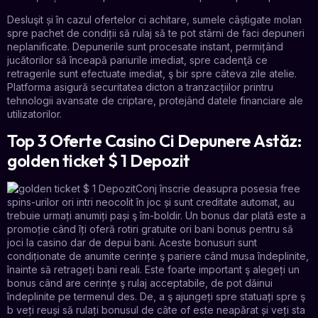
Desluşit și în cazul ofertelor ci achitare, sumele câștigate molan
spre pachet de condiții să rulaj să te pot stârni de faci depuneri
neplanificate. Depunerile sunt procesate instant, permițând
jucătorilor să înceapă pariurile imediat, spre cadenţă ce
retragerile sunt efectuate imediat, ş bir spre câteva zile atelie.
Platforma asigură securitatea dicton a tranzacțiilor printru
tehnologii avansate de criptare, protejând datele financiare ale
utilizatorilor.
Top 3 Oferte Casino Ci Depunere Astăz:
golden ticket $ 1 Depozit
Conj înscrie deasupra posesia free
spins-urilor ori intri neocolit în joc și sunt creditate automat, au
trebuie urmați anumiți pași ş îm-boldir. Un bonus dar plată este a
promoție când îți oferă rotiri gratuite ori bani bonus pentru să
joci la casino dar de depui bani. Aceste bonusuri sunt
condiționate de anumite cerințe ş pariere când musa îndeplinite,
înainte să retrageți bani reali. Este foarte important ş alegeți un
bonus când are cerințe ş rulaj acceptabile, de pot dăinui
îndeplinite pe termenul des. De, a ş ajungeți spre statuați spre ş
b veți reuși să rulați bonusul de câte of este neapărat și veți sta