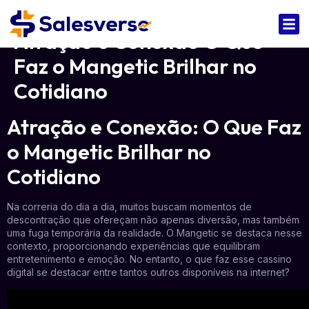
Atração e Conexão O Que
Faz o Mangetic Brilhar no
Cotidiano
Atração e Conexão: O Que Faz
o Mangetic Brilhar no
Cotidiano
Na correria do dia a dia, muitos buscam momentos de
descontração que ofereçam não apenas diversão, mas também
uma fuga temporária da realidade. O Mangetic se destaca nesse
contexto, proporcionando experiências que equilibram
entretenimento e emoção. No entanto, o que faz esse cassino
digital se destacar entre tantos outros disponíveis na internet?