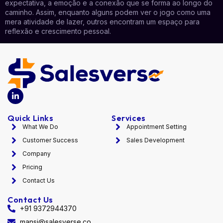
expectativa, a emoção e a conexão que se forma ao longo do
caminho. Assim, enquanto alguns podem ver o jogo como uma
mera atividade de lazer, outros encontram um espaço para
reflexão e crescimento pessoal.
Quick Links
Services
What We Do
Appointment Setting
Customer Success
Sales Development
Company
Pricing
Contact Us
Contact Us
+91 9372944370
mansi@salesverse.co