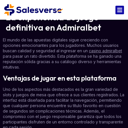
La experiencia de juego
definitiva en Admiralbet
El mundo de las apuestas digitales sigue creciendo con
opciones emocionantes para los jugadores. Muchos usuarios
buscan calidad y seguridad al ingresar en un
casino admiralbet
para pasar un rato divertido. Esta plataforma se ha ganado una
reputación sólida gracias a su catálogo diverso y herramientas
intuitivas.
Ventajas de jugar en esta plataforma
Uno de los aspectos más destacados es la gran variedad de
slots y juegos de mesa que ofrece a sus clientes registrados. La
interfaz está diseñada para facilitar la navegación, permitiendo
que cualquier persona encuentre su título favorito en cuestión
de segundos sin complicaciones técnicas. Además, el
compromiso con el juego responsable garantiza que todos los
participantes disfruten de un entorno controlado y transparente
en cada sesión.