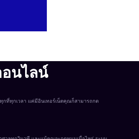
ออนไลน์
ุกที่ทุกเวลา แค่มีอินเทอร์เน็ตคุณก็สามารถกด
าลทุกวินาที และแม้คุณจะกดหมุนเมื่อไหร่ ระบบ