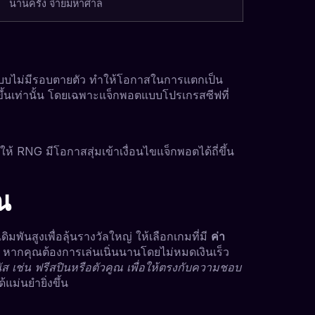
นานครั้ง จ่ายมหาศาล
ั้งแบบไม่มีรอบตายตัว ทำให้โอกาสในการแตกเป็น
็วขึ้นเท่านั้น โดยเฉพาะแจ็กพอตแบบโปรเกรสซีฟที่
้ RNG มีโอกาสสุ่มเข้าเงื่อนไขแจ็กพอตได้ถี่ขึ้น
ณ
ันสูงเพื่อลุ้นรางวัลใหญ่ ให้เลือกเกมที่มี
ค่า
ากคุณต้องการเล่นเนิ่นนานโดยไม่หมดเงินเร็ว
นัส เช่น ฟรีสปินหรือตัวคูณ เพื่อให้ตรงกับความชอบ
ม่นยำยิ่งขึ้น