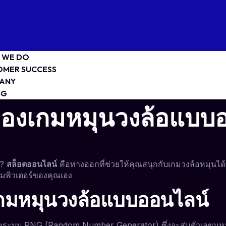
 WE DO
OMER SUCCESS
ANY
NG
องเกมหมุนวงล้อแบบ
ต?
สล็อตออนไลน์
คือทางออกที่ช่วยให้คุณสนุกกับเกมวงล้อหมุนได้ท
คอมพิวเตอร์ของคุณเอง
กมหมุนวงล้อแบบออนไลน์
ระบบ RNG (Random Number Generator) ซึ่งจะสุ่มตัวเลขมหาศ