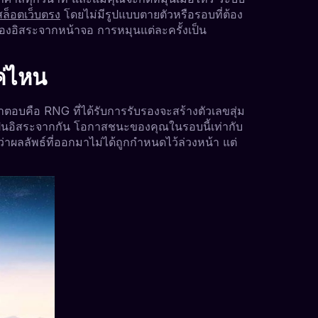
สล็อตเว็บตรง
โดยไม่มีรูปแบบตายตัวหรือรอบที่ต้อง
องอิสระจากหน้าจอ การหมุนแต่ละครั้งเป็น
ค่ไหน
อบคือ RNG ที่ได้รับการรับรองจะสร้างตัวเลขสุ่ม
เป็นอิสระจากกัน โอกาสชนะของคุณในรอบนี้เท่ากับ
่าผลลัพธ์ที่ออกมาไม่ได้ถูกกำหนดไว้ล่วงหน้า แต่